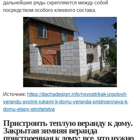
дальнейшие ряды скрепляются между собой
посредством особого клеевого состава.
Источник:
https://dachadesign.info/novosti/kak-izgotovit-
verandu-svoimi-rukami-k-domu-veranda-pristroennaya-k-
domu-etapy-stroitelstva
Пристроить теплую веранду к дому.
Закрытая зимняя веранда
пристроенная к дому: все, что нужно