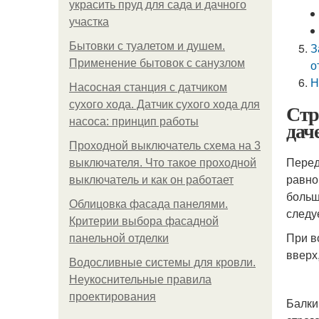
украсить пруд для сада и дачного
участка
Бытовки с туалетом и душем.
З
Применение бытовок с санузлом
о
Н
Насосная станция с датчиком
сухого хода. Датчик сухого хода для
Стр
насоса: принцип работы
дач
Проходной выключатель схема на 3
Перед
выключателя. Что такое проходной
равно
выключатель и как он работает
больш
Облицовка фасада панелями.
следу
Критерии выбора фасадной
При в
панельной отделки
вверх
Водосливные системы для кровли.
Неукоснительные правила
проектирования
Балки