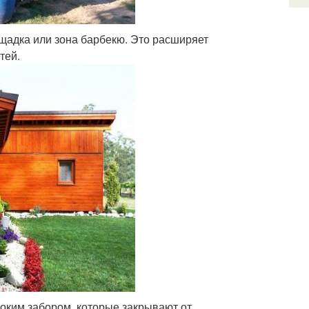
лощадка или зона барбекю. Это расширяет
тей.
оким забором, которые закрывают от