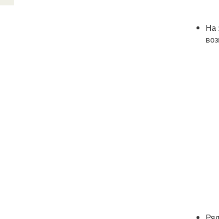
На 
воз
Ряд