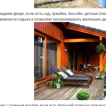
заднем дворе, если есть сад, лужайка, бассейн, детская п
можности отдыха и позволяет контролировать маленьких де
ом с главным входом, если есть большой палисад сили выс