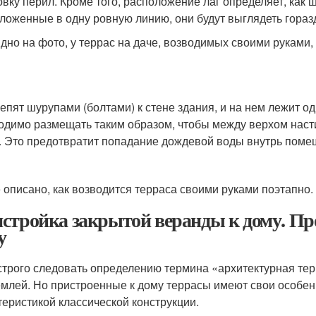
овку перил. Кроме того, расположение лаг определяет, как 
ложенные в одну ровную линию, они будут выглядеть горазд
идно на фото, у террас на даче, возводимых своими руками,
репят шурупами (болтами) к стене здания, и на нем лежит о
одимо размещать таким образом, чтобы между верхом насти
. Это предотвратит попадание дождевой воды внутрь помещ
 описано, как возводится терраса своими руками поэтапно.
стройка закрытой веранды к дому. Пр
у
строго следовать определению термина «архитектурная тер
емлей. Но пристроенные к дому террасы имеют свои особенн
теристикой классической конструкции.