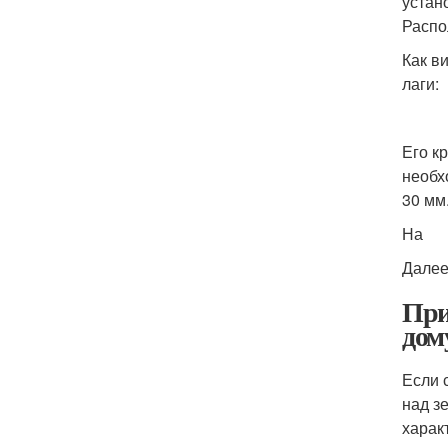
устан
Распо
Как в
лаги:
Его к
необх
30 мм
На
Далее
При
дом
Если 
над з
харак