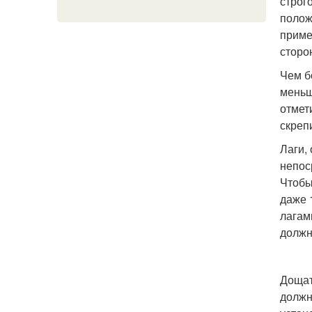
строг
полож
приме
сторо
Чем б
меньш
отмет
скреп
Лаги,
непос
Чтобы
даже 
лагам
должн
Дощат
должн