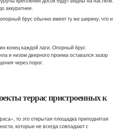
шурупы крепления досок будут видны на настиле.
о аккуратнее.
 опорный брус обычно имеет ту же ширину, что и
дин конец каждой лаги. Опорный брус
ла и низом дверного проема оставался зазор
ения через порог.
оекты террас пристроенных к
раса», то это открытая площадка приподнятая
ости, которые не всегда совпадают с