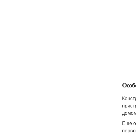
Особ
Конст
прист
домом
Еще о
перво