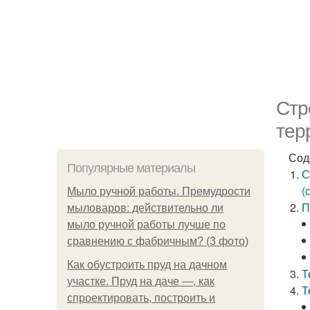
Стр
тер
Сод
Популярные материалы
С
(
Мыло ручной работы. Премудрости
П
мыловаров: действительно ли
мыло ручной работы лучше по
сравнению с фабричным? (3 фото)
Как обустроить пруд на дачном
Т
участке. Пруд на даче —, как
Т
спроектировать, построить и