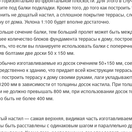
о горизонтально во фронтальной плоскости. Для этого в сл
ите под балки подкладки. Кроме того, до того как построит
нить не дощатый настил, а сплошное покрытие террасы, сле
ну от дома. Уклона 1:100 будет вполне достаточно.
ольше сечение балки, тем больший пролет может быть межд
ее количество блоков фундамента террасы к дому, постро
ить, что если вы планируете использовать балки с попереч
ив болтами две доски 50 х 150 мм.
 обычно изготавливаемые из досок сечением 50×150 мм, сое
редственно к зданию, что придает всей конструкции террас
 построить террасу к дому своими руками, лаги укладывают
1200 мм в зависимости от толщины досок настила. При тол
и не должно превышать 800 мм, при использовании досок 
о быть не более 400 мм.
ый настил — самая верхняя, видимая часть изготавливаемо
ы быть расставлены с одинаковым шагом и параллельно др