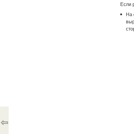
Если 
На 
выр
сто
⇦