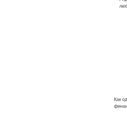
люб
Как о
финан