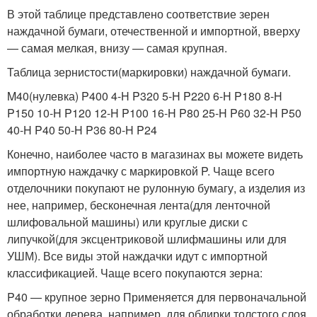
В этой таблице представлено соответствие зерен
наждачной бумаги, отечественной и импортной, вверху
— самая мелкая, внизу — самая крупная.
Таблица зернистости(маркировки) наждачной бумаги.
M40(нулевка) P400 4-H P320 5-H P220 6-H P180 8-H
P150 10-H P120 12-H P100 16-H P80 25-H P60 32-H P50
40-H P40 50-H P36 80-H P24
Конечно, наиболее часто в магазинах вы можете видеть
импортную наждачку с маркировкой P. Чаще всего
отделочники покупают не рулонную бумагу, а изделия из
нее, например, бесконечная лента(для ленточной
шлифовальной машины) или круглые диски с
липучкой(для эксцентриковой шлифмашины или для
УШМ). Все виды этой наждачки идут с импортной
классификацией. Чаще всего покупаются зерна:
P40 — крупное зерно Применяется для первоначальной
обработки дерева, например, для обдирки толстого слоя