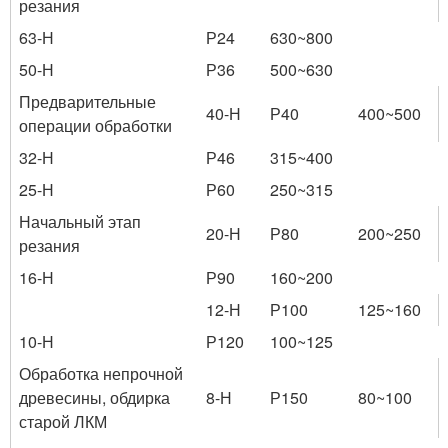
резания
63-Н
Р24
630~800
50-Н
Р36
500~630
Предварительные
40-Н
Р40
400~500
операции обработки
32-Н
Р46
315~400
25-Н
Р60
250~315
Начальный этап
20-Н
Р80
200~250
резания
16-Н
Р90
160~200
12-Н
Р100
125~160
10-Н
Р120
100~125
Обработка непрочной
древесины, обдирка
8-Н
Р150
80~100
старой ЛКМ