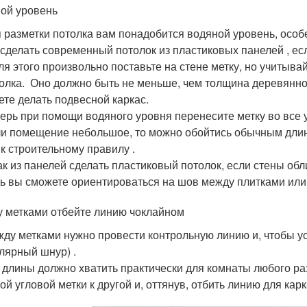
ой уровень
 разметки потолка вам понадобится водяной уровень, осо
 сделать современный потолок из пластиковых панелей , ес
ля этого произвольно поставьте на стене метку, но учитыва
олка. Оно должно быть не меньше, чем толщина деревянног
ете делать подвесной каркас.
ерь при помощи водяного уровня перенесите метку во все 
и помещение небольшое, то можно обойтись обычным длин
 к строительному правилу .
ак из панелей сделать пластиковый потолок, если стены о
ь вы сможете ориентироваться на шов между плитками или 
 метками отбейте линию чоклайном
ду метками нужно провести контрольную линию и, чтобы ус
лярный шнур) .
 длины должно хватить практически для комнаты любого раз
ой угловой метки к другой и, оттянув, отбить линию для карк