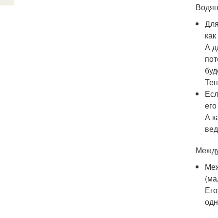
Водян
Для
как
А д
пот
буд
Теп
Есл
его
А к
вед
Между
Меж
(ма
Его
одн