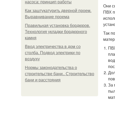
насоса: принцип работы
Они с
Как заштукатурить дверной проем.
ПВХ п
Выравнивание проема
испол
устан
Правильная установка бордюров.
Технология укладки бордюрного
Так п
камня
матер
Ввод электричества в дом со
ПВХ
столба. Подвод электрики по
пла
воздуху
вод
пос
Нормы законодательства о
Дол
строительстве бани.. Строительство
пов
бани и расстояния
За 
пыл
мат