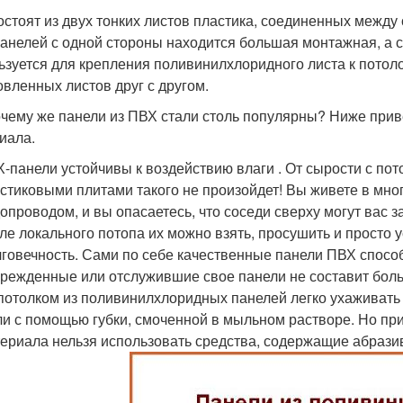
остоят из двух тонких листов пластика, соединенных между
анелей с одной стороны находится большая монтажная, а с
ьзуется для крепления поливинилхлоридного листа к потоло
овленных листов друг с другом.
очему же панели из ПВХ стали столь популярны? Ниже прив
иала.
-панели устойчивы к воздействию влаги . От сырости с пот
стиковыми плитами такого не произойдет! Вы живете в мно
опроводом, и вы опасаетесь, что соседи сверху могут вас 
ле локального потопа их можно взять, просушить и просто 
говечность. Сами по себе качественные панели ПВХ способ
режденные или отслужившие свое панели не составит боль
потолком из поливинилхлоридных панелей легко ухаживать 
и с помощью губки, смоченной в мыльном растворе. Но при 
ериала нельзя использовать средства, содержащие абрази