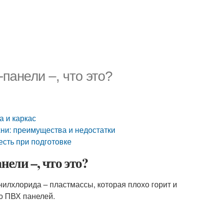
панели –, что это?
а и каркас
хни: преимущества и недостатки
есть при подготовке
ели –, что это?
илхлорида – пластмассы, которая плохо горит и
ю ПВХ панелей.