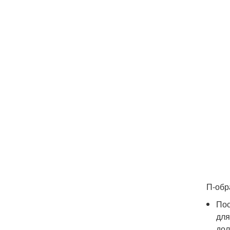
П-обр
Пос
для
дол