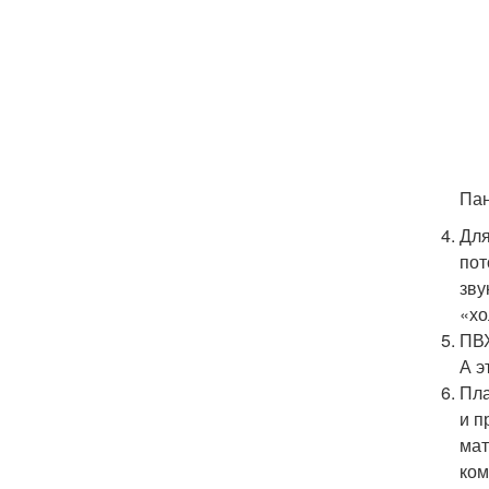
Пан
Для
пот
зву
«хо
ПВХ
А э
Пла
и п
мат
ком