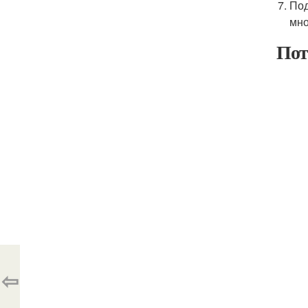
Под
мно
Пот
⇦