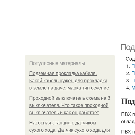
Под
Сод
Популярные материалы
П
П
Подземная прокладка кабеля.
П
Какой кабель нужен для прокладки
М
в земле на даче: марка тип сечение
Под
Проходной выключатель схема на 3
выключателя. Что такое проходной
выключатель и как он работает
ПВХ п
облад
Насосная станция с датчиком
сухого хода. Датчик сухого хода для
ПВХ п