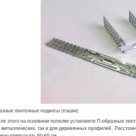
азные ленточные подвесы (пэшки)
ле этого на основном пололке установите П-образные лент
 металлических, так и для деревянных профилей . Расстоя
жно превышать 50-60 см.