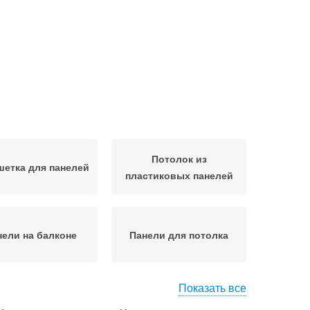
Потолок из
етка для панелей
пластиковых панелей
нели на балконе
Панели для потолка
Показать все
Панели в деревянном
олок из панелей