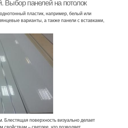
доме
. Выбор панелей на потолок
 однотонный пластик, например, белый или
лянцевые варианты, а также панели с вставками,
и для внутренней
Потолочная плитка
отделки
. Блестящая поверхность визуально делает
 свойствам – светлее, что позволяет