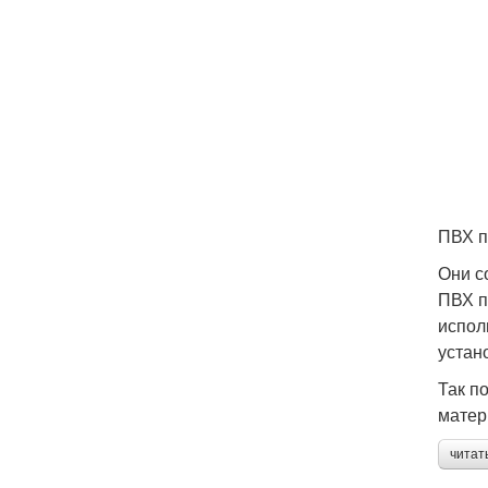
ПВХ п
Они с
ПВХ п
испол
устан
Так п
матер
читат