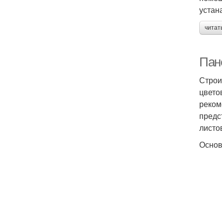
устан
читат
Пан
Строи
цвето
реком
предс
листо
Основ