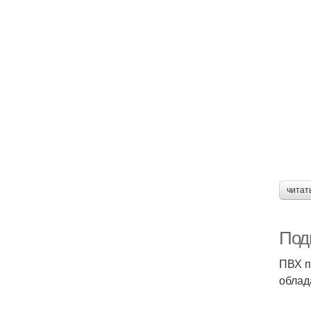
читат
Подв
ПВХ п
облад