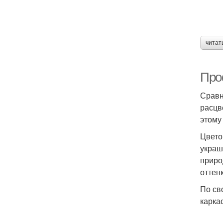
читат
Про
Сравн
расцв
этому
Цвето
украш
приро
оттен
По св
карка