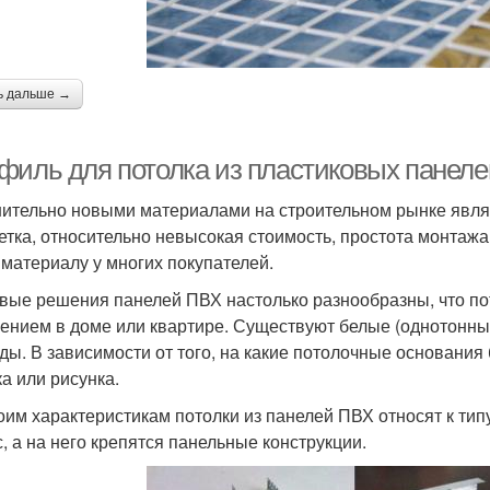
ь дальше →
филь для потолка из пластиковых панеле
ительно новыми материалами на строительном рынке являю
етка, относительно невысокая стоимость, простота монтажа
 материалу у многих покупателей.
вые решения панелей ПВХ настолько разнообразны, что пот
ением в доме или квартире. Существуют белые (однотонные)
ды. В зависимости от того, на какие потолочные основания 
ка или рисунка.
оим характеристикам потолки из панелей ПВХ относят к тип
с, а на него крепятся панельные конструкции.