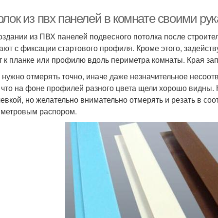
олок из пвх панелей в комнате своими ру
оздании из ПВХ панелей подвесного потолка после строител
ают с фиксации стартового профиля. Кроме этого, задейст
т к планке или профилю вдоль периметра комнаты. Края зап
 нужно отмерять точно, иначе даже незначительное несоотв
, что на фоне профилей разного цвета щели хорошо видны. 
евкой, но желательно внимательно отмерять и резать в соо
метровым распором.