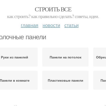
СТРОИТЬ ВСЕ
как строить? как правильно сделать? советы, идеи.
главная
новости
статьи
олочные панели
Руки из панелей
Панели на потолок
Обреш
Панели в комнате
Пластиковые панели
Па
Стеновые панели
Панели для кухни
Пот