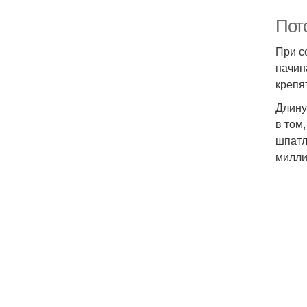
Пот
При с
начин
крепя
Длину
в том
шпатл
милли