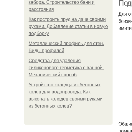
Под
забора. Строительство бани и
расстояния
Для о
Как построить пруд на даче своими
близк
Пла
руками. Добавление статьи в новую
имити
подборку
Металлический профиль для стен.
Виды профилей
пл
Средства для удаления
силиконового герметика с ванной.
Механический способ
Устройство колодца из бетонных
колец для водопровода. Как
выкопать колодец своими руками
из бетонных колец?
Обшив
помещ