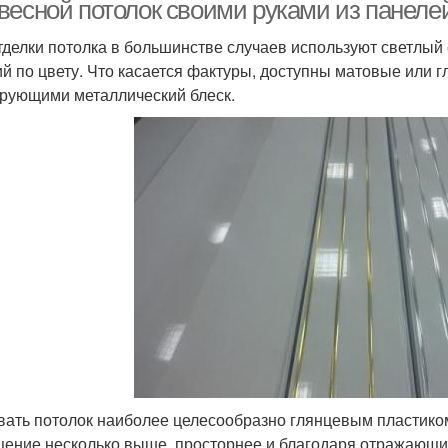
весной потолок своими руками из панелей
тделки потолка в большинстве случаев используют светлый
ий по цвету. Что касается фактуры, доступны матовые или г
стиковых потолочные
Панел
Панели для улицы
рующими металлический блеск.
панели
Потолки из
Панели для потолков
астиковых панелей
ать потолок наиболее целесообразно глянцевым пластиком
ение несколько выше, просторнее и благодаря отражающим