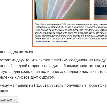
анели для потолка
остоят из двух тонких листов пластика, соединенных между
анелей с одной стороны находится большая монтажная, а с
ьзуется для крепления поливинилхлоридного листа к потоло
овленных листов друг с другом.
очему же панели из ПВХ стали столь популярны? Ниже прив
иала.
ь дальше →