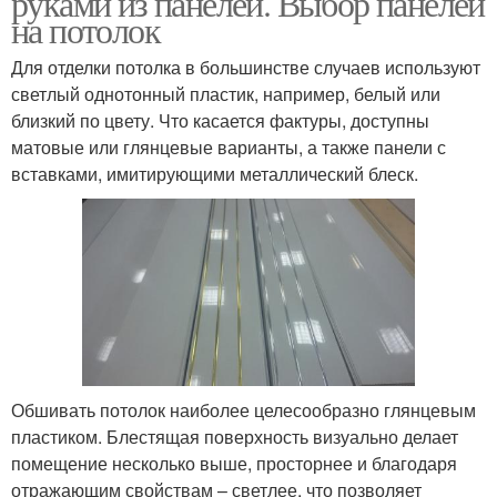
руками из панелей. Выбор панелей
на потолок
Для отделки потолка в большинстве случаев используют
Потолок для ванной
светлый однотонный пластик, например, белый или
Потолок под дерево
комнаты
близкий по цвету. Что касается фактуры, доступны
матовые или глянцевые варианты, а также панели с
вставками, имитирующими металлический блеск.
Реечные потолки
Панели для потолков
Потолок в ванной
Подвесные потолки
комнате
Обшивать потолок наиболее целесообразно глянцевым
пластиком. Блестящая поверхность визуально делает
Подвесные системы
Металлический потолок
помещение несколько выше, просторнее и благодаря
отражающим свойствам – светлее, что позволяет