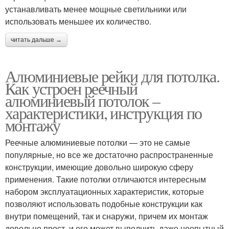
устанавливать менее мощные светильники или
использовать меньшее их количество.
Потолок из панелей
Подвесные двери
читать дальше →
Алюминиевые рейки для потолка.
Как устроен реечный
Подвесные
Европодвес для
алюминиевый потолок –
коммуникации
подвесной системы
характеристики, инструкция по
монтажу
Реечные алюминиевые потолки — это не самые
Подвесные полки
Подвесные вороты
популярные, но все же достаточно распространенные
конструкции, имеющие довольно широкую сферу
применения. Такие потолки отличаются интересным
набором эксплуатационных характеристик, которые
позволяют использовать подобные конструкции как
Натяжной потолок
Натяжные потолки
внутри помещений, так и снаружи, причем их монтаж
довольно прост, и его может выполнить даже неопытный