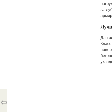
нагру
заглу
армир
Лучш
Для о
Класс
повер
бетон
уклад
⇦