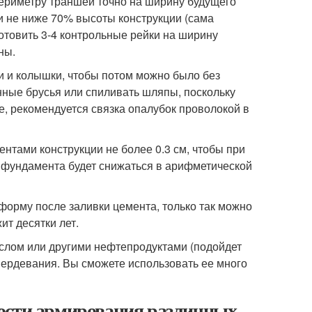
периметру траншеи точно на ширину будущего
и не ниже 70% высоты конструкции (сама
отовить 3-4 контрольные рейки на ширину
ны.
ки и колышки, чтобы потом можно было без
нные брусья или спиливать шляпы, поскольку
е, рекомендуется связка опалубок проволокой в
нтами конструкции не более 0.3 см, чтобы при
 фундамента будет снижаться в арифметической
орму после заливки цемента, только так можно
т десятки лет.
аслом или другими нефтепродуктами (подойдет
твердевания. Вы сможете использовать ее много
ности армирования различных