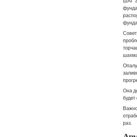
ШАГ 3
фунда
распо
фунда
Совет
пробл
торча
шахма
Опалу
залив
прогр
Она д
будет
Важно
отраб
раз.
Арм