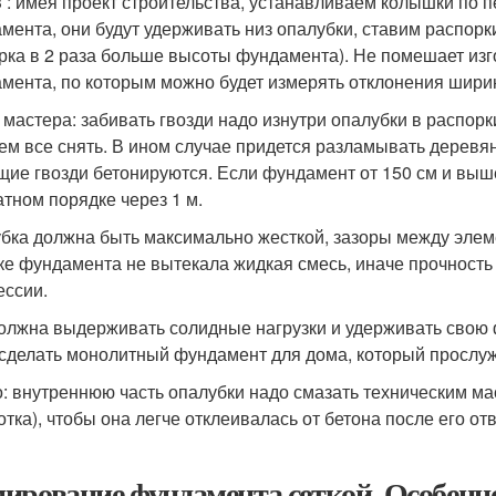
 : имея проект строительства, устанавливаем колышки по 
мента, они будут удерживать низ опалубки, ставим распорк
рка в 2 раза больше высоты фундамента). Не помешает изг
мента, по которым можно будет измерять отклонения шири
 мастера: забивать гвозди надо изнутри опалубки в распор
ем все снять. В ином случае придется разламывать деревя
щие гвозди бетонируются. Если фундамент от 150 см и выш
тном порядке через 1 м.
бка должна быть максимально жесткой, зазоры между элеме
ке фундамента не вытекала жидкая смесь, иначе прочность
ессии.
олжна выдерживать солидные нагрузки и удерживать свою ф
 сделать монолитный фундамент для дома, который прослужи
: внутреннюю часть опалубки надо смазать техническим м
отка), чтобы она легче отклеивалась от бетона после его о
ирование фундамента сеткой. Особен