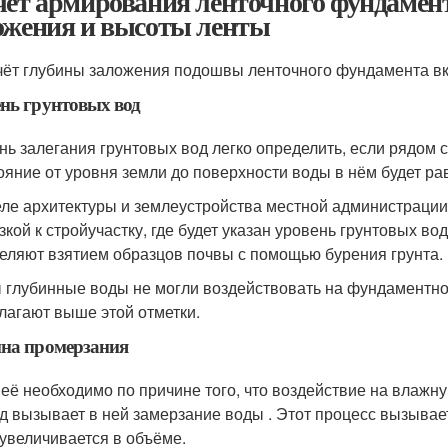
чет армирования ленточного фундамен
ожения и высоты ленты
чёт глубины заложения подошвы ленточного фундамента в
нь грунтовых вод
нь залегания грунтовых вод легко определить, если рядом с
ояние от уровня земли до поверхности воды в нём будет ра
еле архитектуры и землеустройства местной администрации
кой к стройучастку, где будет указан уровень грунтовых вод.
еляют взятием образцов почвы с помощью бурения грунта.
 глубинные воды не могли воздействовать на фундаментно
лагают выше этой отметки.
на промерзания
 её необходимо по причине того, что воздействие на влажн
д вызывает в ней замерзание воды . Этот процесс вызывает 
 увеличивается в объёме.