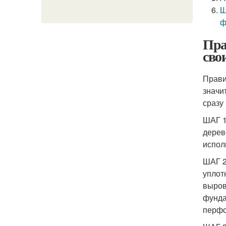
Ш
ф
Пра
сво
Прави
значи
сразу
ШАГ 1
дерев
испол
ШАГ 2
уплот
выров
фунда
перфо