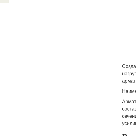
Созда
нагру
армат
Наиме
Армат
соста
сечен
усили