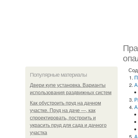
Пра
опа
Сод
Популярные материалы
П
А
Двери купе установка. Варианты
использования раздвижных систем
Р
Как обустроить пруд на дачном
А
участке. Пруд на даче —, как
спроектировать, построить и
украсить пруд для сада и дачного
участка
А