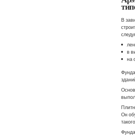
тип
В зав
строи
следу
лен
в в
на 
Фунда
здани
Основ
выпол
Плитн
Он об
таког
Фунда