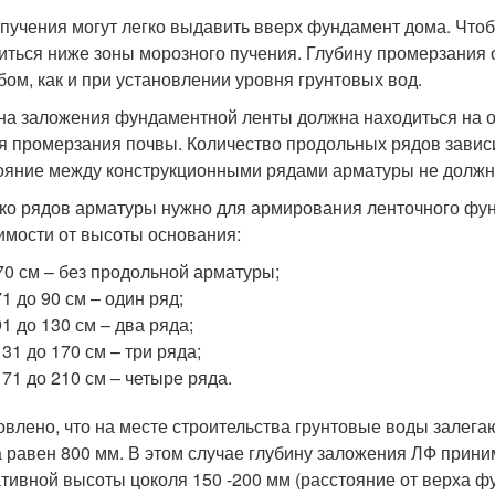
пучения могут легко выдавить вверх фундамент дома. Что
иться ниже зоны морозного пучения. Глубину промерзания
бом, как и при установлении уровня грунтовых вод.
на заложения фундаментной ленты должна находиться на о
я промерзания почвы. Количество продольных рядов завис
ояние между конструкционными рядами арматуры не должно
ко рядов арматуры нужно для армирования ленточного фун
имости от высоты основания:
70 см – без продольной арматуры;
71 до 90 см – один ряд;
91 до 130 см – два ряда;
131 до 170 см – три ряда;
171 до 210 см – четыре ряда.
овлено, что на месте строительства грунтовые воды залега
а равен 800 мм. В этом случае глубину заложения ЛФ прини
тивной высоты цоколя 150 -200 мм (расстояние от верха фу