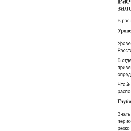
Рас
зал
В рас
Урове
Урове
Расст
В отд
привяз
опред
Чтобы
распо
Глуби
Знать
перио
резко