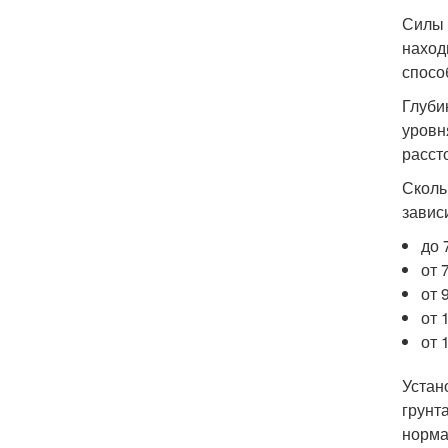
Силы 
наход
спосо
Глуби
уровн
расст
Сколь
завис
до 
от 
от 
от 
от 
Устан
грунт
норма