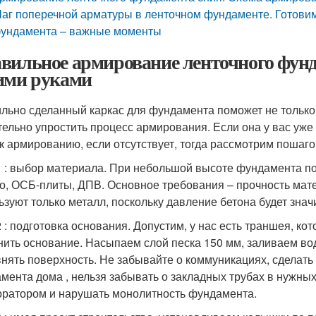
аг поперечной арматуры в ленточном фундаменте. Готовим
ундамента – важные моменты
вильное армирование ленточного фунд
ими руками
льно сделанный каркас для фундамента поможет не только с
тельно упростить процесс армирования. Если она у вас уже 
 к армированию, если отсутствует, тогда рассмотрим пошаг
 : выбор материала. При небольшой высоте фундамента по
о, ОСБ-плиты, ДПВ. Основное требования – прочность мате
ьзуют только металл, поскольку давление бетона будет зна
 : подготовка основания. Допустим, у нас есть траншея, ко
нить основание. Насыпаем слой песка 150 мм, заливаем вод
нять поверхность. Не забывайте о коммуникациях, сделать
мента дома , нельзя забывать о закладных трубах в нужных
ратором и нарушать монолитность фундамента.