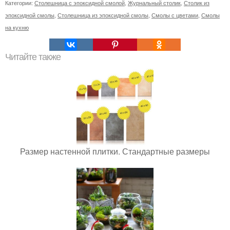
Категории:
Столешница с эпоксидной смолой
,
Журнальный столик
,
Столик из
эпоксидной смолы
,
Столешница из эпоксидной смолы
,
Смолы с цветами
,
Смолы
на кухню
Читайте также
Размер настенной плитки. Стандартные размеры