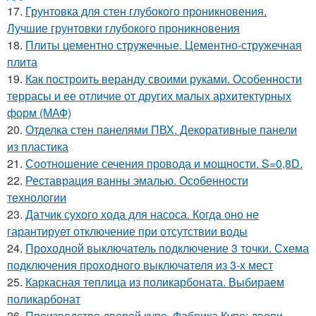
17.
Грунтовка для стен глубокого проникновения.
Лучшие грунтовки глубокого проникновения
18.
Плиты цементно стружечные. Цементно-стружечная
плита
19.
Как построить веранду своими руками. Особенности
террасы и ее отличие от других малых архитектурных
форм (МАФ)
20.
Отделка стен панелями ПВХ. Декоративные панели
из пластика
21.
Соотношение сечения провода и мощности. S=0,8D.
22.
Реставрация ванны эмалью. Особенности
технологии
23.
Датчик сухого хода для насоса. Когда оно не
гарантирует отключение при отсутствии воды
24.
Проходной выключатель подключение 3 точки. Схема
подключения проходного выключателя из 3-х мест
25.
Каркасная теплица из поликарбоната. Выбираем
поликарбонат
26.
Производство дверей купе. Фабрика Купе: двери-