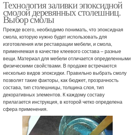
Технология заливки эпоксидной
Столешница с
Стол из эпоксидной
смолой деревянных столешниц.
эпоксидной смолой
смолы
Выбор смолы
Прежде всего, необходимо понимать, что эпоксидная
Столик из эпоксидной
Столы из эпоксидной
смола, которую нужно будет использовать для
смолы
смолы
изготовления или реставрации мебели, и смола,
применяемая в качестве клеевого состава – разные
вещи. Материал для мебели отличается определенными
физическими свойствами. В продаже встречаются
Столешница для кухни
Смола для столешницы
несколько видов эпоксидки. Правильно выбрать смолу
позволят такие факторы, как бюджет, прозрачность
состава, тип столешницы, толщина слоя, тип
декоративных элементов. К каждому составу
прилагается инструкция, в которой четко определена
Смолы с цветами
Смолы на столешницу
сфера применения.