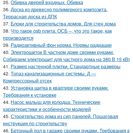
35.
Обивка дверей входных. Обивка
36.
Доска из древесно полимерного композита.
Террасная доска из ДПК
37.
Блоки для строительства домов. Для стен дома
38.
Что такое osb плита. ОСБ –, что это такое, как
производится
39.
Радиоактивный фон норма. Нормы радиации
40.
Электрощиток В частном доме своими руками.
Собираем электрощит для частного дома на 380 В 15 кВт
41.
Размер настенной плитки. Стандартные размеры
42.
Топаз канализационные системы. Д —
Компрессорный отсек
43.
Установка щитка в квартире своими руками.
Требования к установке
44.
Насос малыш для колодца. Технические
характеристики и особенности моделей
45.
Строительство дома из сип панелей. Пошаговая
инструкция по строительству
46.
Бетонный пол в гараже своими руками. Требования к