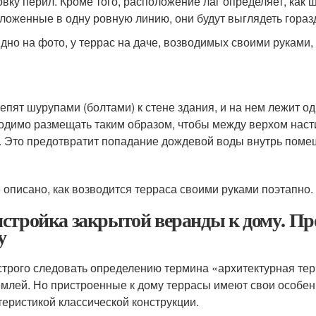
овку перил. Кроме того, расположение лаг определяет, как 
ложенные в одну ровную линию, они будут выглядеть горазд
идно на фото, у террас на даче, возводимых своими руками,
репят шурупами (болтами) к стене здания, и на нем лежит о
одимо размещать таким образом, чтобы между верхом насти
. Это предотвратит попадание дождевой воды внутрь помещ
 описано, как возводится терраса своими руками поэтапно.
стройка закрытой веранды к дому. Пр
у
строго следовать определению термина «архитектурная тер
емлей. Но пристроенные к дому террасы имеют свои особенн
теристикой классической конструкции.