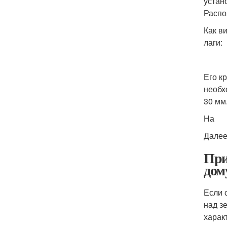
устан
Распо
Как в
лаги:
Его к
необх
30 мм
На
Далее
При
дом
Если 
над з
харак