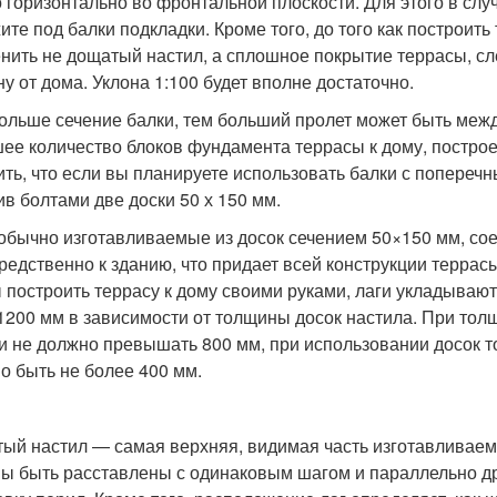
о горизонтально во фронтальной плоскости. Для этого в сл
ите под балки подкладки. Кроме того, до того как построит
нить не дощатый настил, а сплошное покрытие террасы, сле
ну от дома. Уклона 1:100 будет вполне достаточно.
ольше сечение балки, тем больший пролет может быть межд
ее количество блоков фундамента террасы к дому, постро
ить, что если вы планируете использовать балки с попереч
ив болтами две доски 50 х 150 мм.
 обычно изготавливаемые из досок сечением 50×150 мм, сое
редственно к зданию, что придает всей конструкции террас
 построить террасу к дому своими руками, лаги укладывают
1200 мм в зависимости от толщины досок настила. При тол
и не должно превышать 800 мм, при использовании досок 
о быть не более 400 мм.
ый настил — самая верхняя, видимая часть изготавливаемо
ы быть расставлены с одинаковым шагом и параллельно др