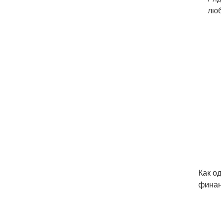
люб
Как о
финан