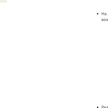
На 
воз
Ряд