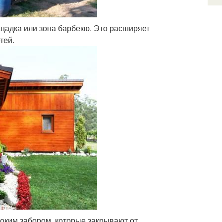
лощадка или зона барбекю. Это расширяет
тей.
оким забором, которые закрывают от