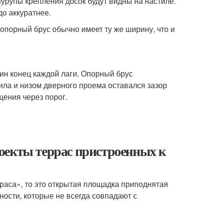
шурупы крепления досок будут видны на настиле.
о аккуратнее.
 опорный брус обычно имеет ту же ширину, что и
дин конец каждой лаги. Опорный брус
ла и низом дверного проема оставался зазор
ения через порог.
оекты террас пристроенных к
раса», то это открытая площадка приподнятая
ости, которые не всегда совпадают с