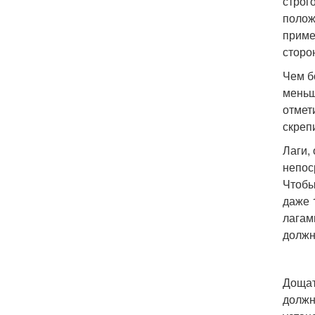
строг
полож
приме
сторо
Чем б
меньш
отмет
скреп
Лаги,
непос
Чтобы
даже 
лагам
должн
Дощат
должн