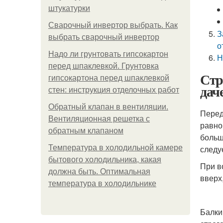
штукатурки
Сварочный инвертор выбрать. Как
З
выбрать сварочный инвертор
о
Надо ли грунтовать гипсокартон
Н
перед шпаклевкой. Грунтовка
Стр
гипсокартона перед шпаклевкой
дач
стен: инструкция отделочных работ
Обратный клапан в вентиляции.
Перед
Вентиляционная решетка с
равно
обратным клапаном
больш
Температура в холодильной камере
следу
бытового холодильника, какая
При в
должна быть. Оптимальная
вверх
температура в холодильнике
Балки