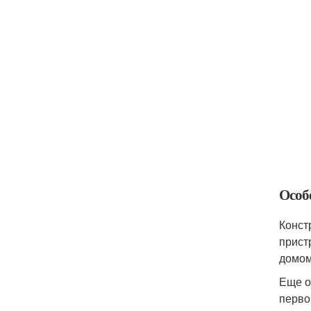
Особ
Конст
прист
домом
Еще о
перво