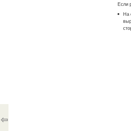
Если 
На 
выр
сто
⇦