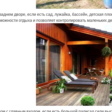
заднем дворе, если есть сад, лужайка, бассейн, детская п
можности отдыха и позволяет контролировать маленьких де
ом с главным входом, если есть большой палисад сили выс