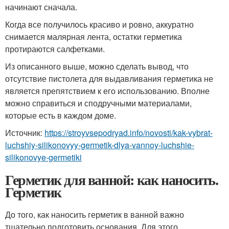
начинают сначала.
Когда все получилось красиво и ровно, аккуратно
снимается малярная лента, остатки герметика
протираются салфетками.
Из описанного выше, можно сделать вывод, что
отсутствие пистолета для выдавливания герметика не
является препятствием к его использованию. Вполне
можно справиться и сподручными материалами,
которые есть в каждом доме.
Источник:
https://stroyvsepodryad.info/novosti/kak-vybrat-
luchshiy-silikonovyy-germetik-dlya-vannoy-luchshie-
silikonovye-germetiki
Герметик для ванной: как наносить.
Герметик
До того, как наносить герметик в ванной важно
тщательно подготовить основания. Для этого