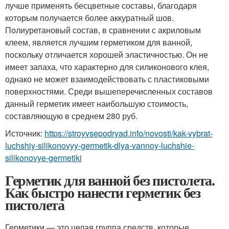
лучше применять бесцветные составы, благодаря
которым получается более аккуратный шов.
Полиуретановый состав, в сравнении с акриловым
клеем, является лучшим герметиком для ванной,
поскольку отличается хорошей эластичностью. Он не
имеет запаха, что характерно для силиконового клея,
однако не может взаимодействовать с пластиковыми
поверхностями. Среди вышеперечисленных составов
данный герметик имеет наибольшую стоимость,
составляющую в среднем 280 руб.
Источник:
https://stroyvsepodryad.info/novosti/kak-vybrat-
luchshiy-silikonovyy-germetik-dlya-vannoy-luchshie-
silikonovye-germetiki
Герметик для ванной без пистолета.
Как быстро нанести герметик без
пистолета
Герметики — это целая группа средств, которые