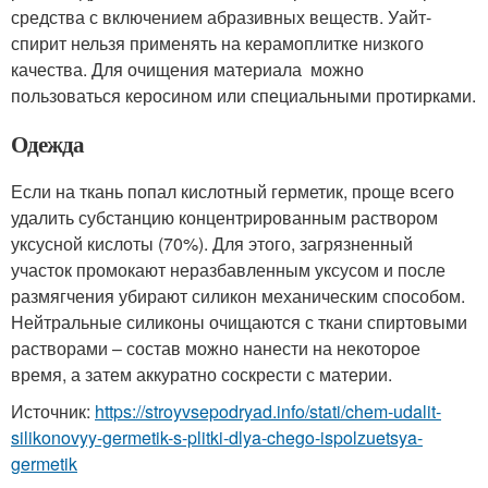
средства с включением абразивных веществ. Уайт-
спирит нельзя применять на керамоплитке низкого
качества. Для очищения материала можно
пользоваться керосином или специальными протирками.
Одежда
Если на ткань попал кислотный герметик, проще всего
удалить субстанцию концентрированным раствором
уксусной кислоты (70%). Для этого, загрязненный
участок промокают неразбавленным уксусом и после
размягчения убирают силикон механическим способом.
Нейтральные силиконы очищаются с ткани спиртовыми
растворами – состав можно нанести на некоторое
время, а затем аккуратно соскрести с материи.
Источник:
https://stroyvsepodryad.info/stati/chem-udalit-
silikonovyy-germetik-s-plitki-dlya-chego-ispolzuetsya-
germetik