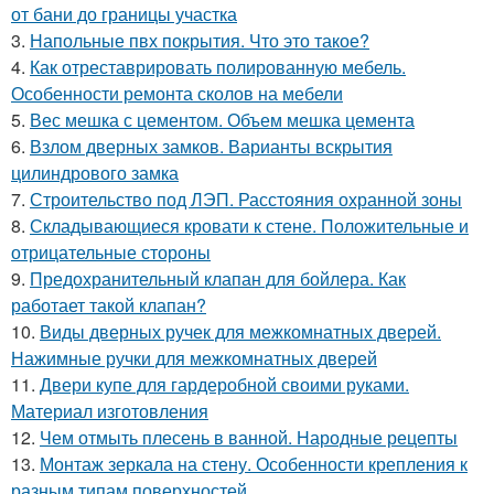
от бани до границы участка
3.
Напольные пвх покрытия. Что это такое?
4.
Как отреставрировать полированную мебель.
Особенности ремонта сколов на мебели
5.
Вес мешка с цементом. Объем мешка цемента
6.
Взлом дверных замков. Варианты вскрытия
цилиндрового замка
7.
Строительство под ЛЭП. Расстояния охранной зоны
8.
Складывающиеся кровати к стене. Положительные и
отрицательные стороны
9.
Предохранительный клапан для бойлера. Как
работает такой клапан?
10.
Виды дверных ручек для межкомнатных дверей.
Нажимные ручки для межкомнатных дверей
11.
Двери купе для гардеробной своими руками.
Материал изготовления
12.
Чем отмыть плесень в ванной. Народные рецепты
13.
Монтаж зеркала на стену. Особенности крепления к
разным типам поверхностей