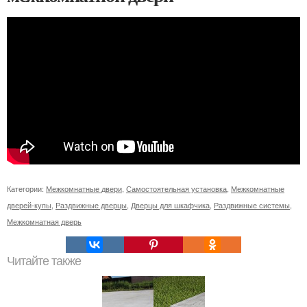
Категории:
Межкомнатные двери
,
Самостоятельная установка
,
Межкомнатные
дверей-купы
,
Раздвижные дверцы
,
Дверцы для шкафчика
,
Раздвижные системы
,
Межкомнатная дверь
Читайте также