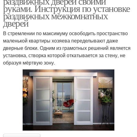
раздвижных дверей своими
руками. Инструкция по установке
раздвижных межкомнатных
дверей
Раздвижные
Раздвижной механизм
конструкции
В стремлении по максимуму освободить пространство
маленькой квартиры хозяева переделывают даже
дверные блоки. Одним из грамотных решений является
установка, створка которой откатывается за стену, не
Раздвижные двери-
Удобная система
образуя мёртвую зону.
купы
Системы для шкафов-
Возможные системы
купе
Раздвижные
Раздвижные дверцы
перегородки