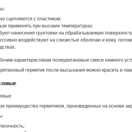
ы:
хо сцепляются с пластиком;
ьзя применять при высоких температурах;
буют нанесения грунтовки на обрабатываемую поверхность
ессивно воздействуют на слизистые оболочки и кожу, потом
дствах.
бочим характеристикам полиуретановые смеси немного ус
ретановый герметик после высыхания можно красить и лакир
ловые
ловые
ое преимущество герметиков, произведенных на основе акри
ы:
логичность;