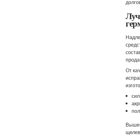
долго
Луч
гер
Надле
средс
соста
прода
От ка
испра
изгот
сил
акр
пол
Вышеп
щелев