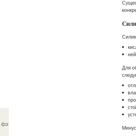
Сущес
конкр
Сили
Силик
кис
ней
Для о
следу
отл
вла
про
сто
уст
⇦
Минус