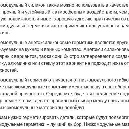
омодульный силикон также можно использовать в качестве г
 прочный и устойчивый к атмосферным воздействиям, чем д
ую подвижность и имеет хорошую адгезию практически со 
омодульные герметики часто применяют для установки рам,
сины.
омодульные ацетоксиликоновые герметики являются други
ьзуемых на кухнях и ванных комнатах. Ацетокси силиконов
ярных вариантов, так как они быстро затвердевают и созда
ику, алюминию или стеклу этот вариант не подходит из-за о
хностей.
омодульный герметик отличается от низкомодульного гибко
ие высокомодульные герметики имеют меньшую способност
сходной прочностью. Определите, будет ли соединение под
р поможет вам сделать правильный выбор между описанным
высокомодульные материалы подойдут.
вам нужно герметизировать детали, которые будут подверга
модульные герметики – лучший выбор. Низкомодульные ма