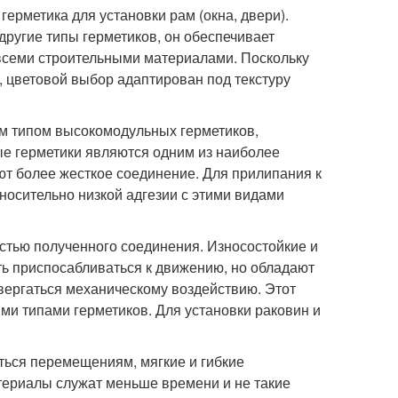
ерметика для установки рам (окна, двери).
ругие типы герметиков, он обеспечивает
всеми строительными материалами. Поскольку
 цветовой выбор адаптирован под текстуру
м типом высокомодульных герметиков,
ые герметики являются одним из наиболее
ют более жесткое соединение. Для прилипания к
тносительно низкой адгезии с этими видами
стью полученного соединения. Износостойкие и
ь приспосабливаться к движению, но обладают
вергаться механическому воздействию. Этот
и типами герметиков. Для установки раковин и
ться перемещениям, мягкие и гибкие
териалы служат меньше времени и не такие