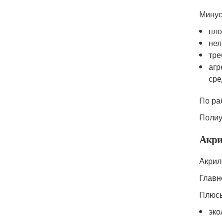
Минус
пло
нел
тре
агр
сре
По ра
Полиу
Акри
Акри
Главн
Плюс
эко