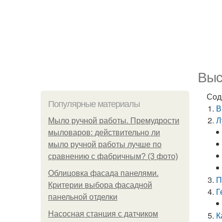
Выс
Сод
Популярные материалы
В
Л
Мыло ручной работы. Премудрости
мыловаров: действительно ли
мыло ручной работы лучше по
сравнению с фабричным? (3 фото)
Облицовка фасада панелями.
П
Критерии выбора фасадной
Г
панельной отделки
Насосная станция с датчиком
К