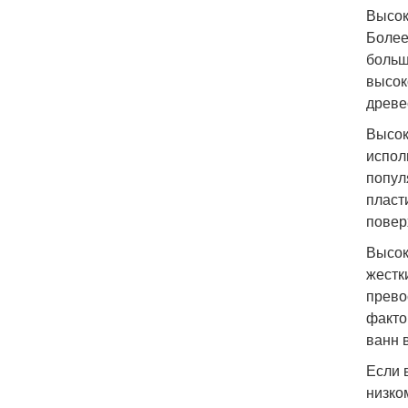
Высок
Более
больш
высок
древе
Высок
испол
попул
пласт
повер
Высок
жестк
прево
факто
ванн 
Если 
низко