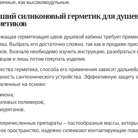
вечные, как высокомодульные.
ший силиконовый герметик для душев
метиков
жащая герметизация швов душевой кабины требует примен
тва. Выбрать его достаточно сложно, так как в продаже пр
вов. Вначале необходимо изучить инструкцию, разобраться 
вцом и лишь потом покупать изделие.
чества герметика, способа его применения зависит дальне
вность сантехнического устройства. Эффективную защиту 
овленные на основе:
икона;
иловых полимеров;
иуретанов.
еречисленные препараты – пастообразные массы, которы
ое пространство, надежно склеивают контактирующие пове