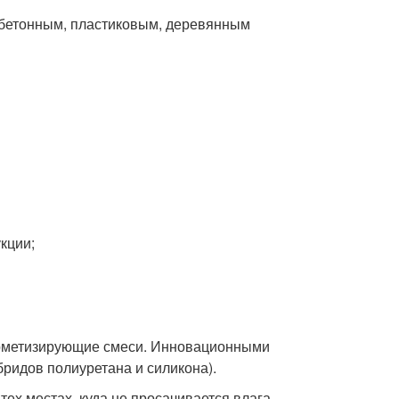
 бетонным, пластиковым, деревянным
кции;
герметизирующие смеси. Инновационными
ридов полиуретана и силикона).
ех местах, куда не просачивается влага