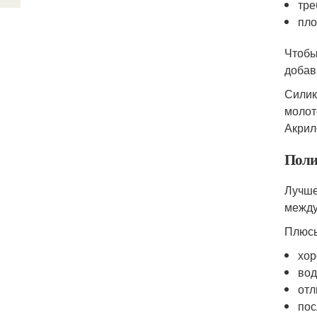
тре
пло
Чтобы
добав
Силик
молот
Акрил
Поли
Лучше
между
Плюс
хор
вод
отл
пос