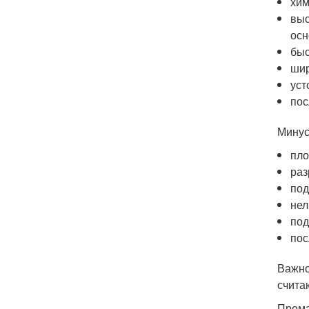
хим
выс
осн
быс
шир
уст
пос
Минус
пло
раз
под
нел
под
пос
Важно
счита
Прома