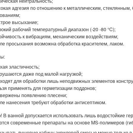
ическая нейтральность;
окая адгезия по отношению к металлическим, стеклянным,
ованиям;
трое высыхание;
окий рабочий температурный диапазон (-20 -80 °C);
ойчивость к вибрациям, механическим воздействиям;
ле просыхания возможна обработка красителем, лаком.
ы:
хая эластичность;
рушаются даже под малой нагрузкой;
ходят для обработки лишь неподвижных элементов констру
ьзя применять для герметизации поддонов;
вержены появлению плесени;
ле нанесения требуют обработки антисептиком.
! В ванной допускается использовать лишь водостойкие 
ются современные препараты на основе MS-полимеров (гиб
зывать душевую кабину акриловой смесью можно только в т