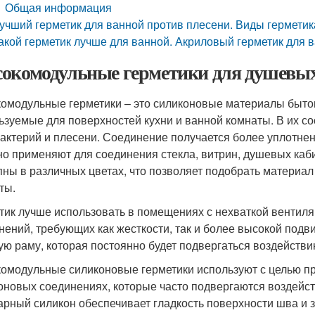
Общая информация
учший герметик для ванной против плесени. Виды герметик
акой герметик лучше для ванной. Акриловый герметик для в
окомодульные герметики для душевых
омодульные герметики – это силиконовые материалы быто
ьзуемые для поверхностей кухни и ванной комнаты. В их 
бактерий и плесени. Соединение получается более уплотне
но применяют для соединения стекла, витрин, душевых ка
пны в различных цветах, что позволяет подобрать материал
ты.
тик лучше использовать в помещениях с нехваткой вентиля
нений, требующих как жесткости, так и более высокой подв
ую раму, которая постоянно будет подвергаться воздействи
омодульные силиконовые герметики используют с целью п
оновых соединениях, которые часто подвергаются воздей
арный силикон обеспечивает гладкость поверхности шва и з