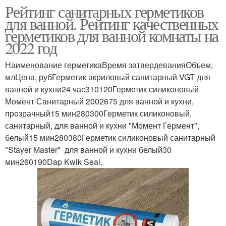
Рейтинг санитарных герметиков
для ванной. Рейтинг качественных
герметиков для ванной комнаты на
2022 год
Наименование герметикаВремя затвердеванияОбъем,
млЦена, рубГерметик акриловый санитарный VGT для
ванной и кухни24 час310120Герметик силиконовый
Момент Санитарный 2002675 для ванной и кухни,
прозрачный15 мин280300Герметик силиконовый,
санитарный, для ванной и кухни "Момент Гермент",
белый15 мин280380Герметик силиконовый санитарный
"Stayer Master" для ванной и кухни белый30
мин260190Dap Kwik Seal.