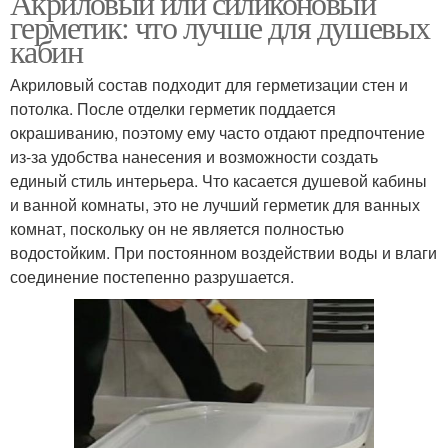
Акриловый или силиконовый
герметик: что лучше для душевых
кабин
Высокомодульные
Акриловый состав подходит для герметизации стен и
Стенки в душевой
герметики
потолка. После отделки герметик поддается
окрашиванию, поэтому ему часто отдают предпочтение
из-за удобства нанесения и возможности создать
единый стиль интерьера. Что касается душевой кабины
Полиуретановый
Герметики для душевых
и ванной комнаты, это не лучший герметик для ванных
герметик
комнат, поскольку он не является полностью
водостойким. При постоянном воздействии воды и влаги
соединение постепенно разрушается.
Акриловый герметик