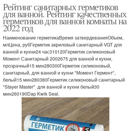
Рейтинг санитарных герметиков
для ванной. Рейтинг качественных
герметиков для ванной комнаты на
2022 год
Наименование герметикаВремя затвердеванияОбъем,
млЦена, рубГерметик акриловый санитарный VGT для
ванной и кухни24 час310120Герметик силиконовый
Момент Санитарный 2002675 для ванной и кухни,
прозрачный15 мин280300Герметик силиконовый,
санитарный, для ванной и кухни "Момент Гермент",
белый15 мин280380Герметик силиконовый санитарный
"Stayer Master" для ванной и кухни белый30
мин260190Dap Kwik Seal.