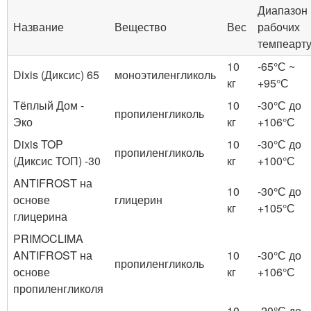
Диапазон
Название
Вещество
Вес
рабочих
темпеарт
10
-65°С ~
Dixis (Диксис) 65
моноэтиленгликоль
кг
+95°С
Тёплый Дом -
10
-30°С до
пропиленгликоль
Эко
кг
+106°С
Dixis TOP
10
-30°С до
пропиленгликоль
(Диксис ТОП) -30
кг
+100°С
ANTIFROST на
10
-30°С до
основе
глицерин
кг
+105°С
глицерина
PRIMOCLIMA
ANTIFROST на
10
-30°С до
пропиленгликоль
основе
кг
+106°С
пропиленгликоля
10
-20°С до