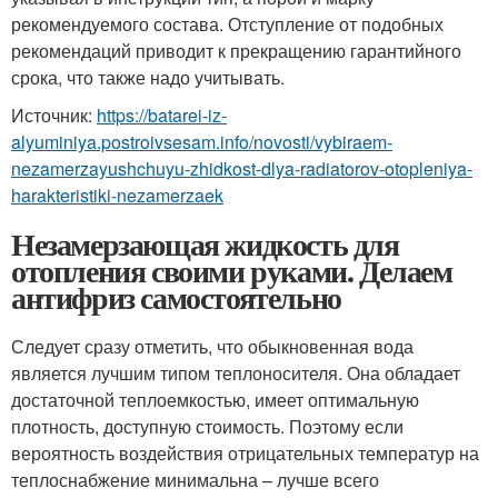
рекомендуемого состава. Отступление от подобных
рекомендаций приводит к прекращению гарантийного
срока, что также надо учитывать.
Источник:
https://batarei-iz-
alyuminiya.postroivsesam.info/novosti/vybiraem-
nezamerzayushchuyu-zhidkost-dlya-radiatorov-otopleniya-
harakteristiki-nezamerzaek
Незамерзающая жидкость для
отопления своими руками. Делаем
антифриз самостоятельно
Следует сразу отметить, что обыкновенная вода
является лучшим типом теплоносителя. Она обладает
достаточной теплоемкостью, имеет оптимальную
плотность, доступную стоимость. Поэтому если
вероятность воздействия отрицательных температур на
теплоснабжение минимальна – лучше всего