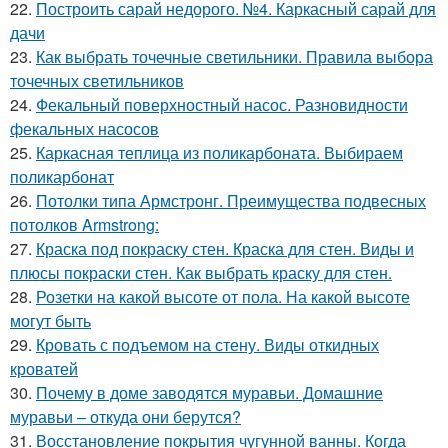
22.
Построить сарай недорого. №4. Каркасный сарай для
дачи
23.
Как выбрать точечные светильники. Правила выбора
точечных светильников
24.
Фекальный поверхностный насос. Разновидности
фекальных насосов
25.
Каркасная теплица из поликарбоната. Выбираем
поликарбонат
26.
Потолки типа Армстронг. Преимущества подвесных
потолков Armstrong:
27.
Краска под покраску стен. Краска для стен. Виды и
плюсы покраски стен. Как выбрать краску для стен.
28.
Розетки на какой высоте от пола. На какой высоте
могут быть
29.
Кровать с подъемом на стену. Виды откидных
кроватей
30.
Почему в доме заводятся муравьи. Домашние
муравьи – откуда они берутся?
31.
Восстановление покрытия чугунной ванны. Когда