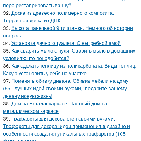
пора реставрировать ванну?
32.
Доска из древесно полимерного композита.
Террасная доска из ДПК
33.
Высота панельной 9 ти этажки. Немного об истории
вопроса
34.
Установка дачного туалета. С выгребной ямой
35.
Как сварить мыло с нуля. Сварить мыло в домашних
условиях: что понадобится?
36.
Как сделать теплицу из поликарбоната. Виды теплиц.
Какую установить у себя на участке
37.
Поменять обивку дивана. Обивка мебели на дому
(65+ лучших идей своими руками): подарите вашему
дивану новую жизнь!
38.
Дом на металлокаркасе. Частный дом на
металлическом каркасе
39.
Трафареты для декора стен своими руками.
Трафареты для декора: идеи применения в дизайне и
особенности создания уникальных трафаретов (105