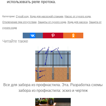
использовать реле протока.
Категории:
Сухой ход
,
Хода для насосной станции
,
Насос от сухого хода
,
Отключение при отсутствии
,
Защиты от сухого хода
,
Хода для насоса
,
Защита от
сухого хода
Читайте также
Все для забора из профнастила. Эта. Разработка схемы
забора из профнастила: эскиз и чертеж