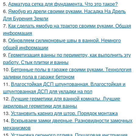
5.
Арматура сетка для фундамента. Что это такое?
6.
Ямобур из дрели своими руками. Насадка На Дрель
Для Бурения Земли
7.
Как сделать ямобур на трактор своими руками. Общая
информация
8.
Обновляем силиконовые швы в ванной. Немного
общей информации
9.
Герметизация ванны по периметру, как выполнить эту
работу. Стык плитки и ванны
10.
Бетонные полы в гараже своими руками. Технология
заливки пола в гараже бетоном
11.
Влагостойкая ДСП шпунтованная. Влагостойкая и
шпунтованная ДСП для укладки на пол
12.
Лучшие герметики для ванной комнаты. Лучшие
акриловые герметики для ванны
13.
Установить карниз для штор. Порядок монтажа
14.
Вскрываем замки дверные. Разновидности замочных
механизмов
15.
Установка оконного отлива. Пошаговая инструкция