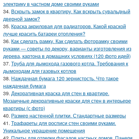
электрику в частном доме своими руками
34.
Вскрыть замок в квартиру. Как вскрыть сувальдный
дверной замок?
35.
Краска акриловая для радиаторов. Какой краской
лучше красить батареи отопления?
36.
Как сделать рамку. Как сделать фоторамку своими
руками — советы по декору, варианты изготовления из
дерева, картона в домашних условиях (120 фото идей)
37.
Труба для дымохода газового котла. Требования к
дымоходам для газовых котлов
38.
Наждачная бумага 120 зернистость. Что такое
наждачная бумага
39.
Декоративная краска для стен в квартире.
Мозаичные декоративные краски для стен в интерьере
квартиры (с фото)
40.
Размер настенной плитки. Стандартные размеры
41.
Трафареты для росписи стен своими руками.
Уникальное украшение помещения
42.
Плиты для отделки фасадов частных домов. Панели