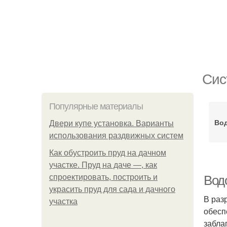
Сис
Популярные материалы
Вод
Двери купе установка. Варианты
использования раздвижных систем
Как обустроить пруд на дачном
участке. Пруд на даче —, как
спроектировать, построить и
Вод
украсить пруд для сада и дачного
В раз
участка
обесп
забла