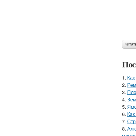
читат
Пос
1.
Как
2.
Рем
3.
Пло
4.
Зем
5.
Ямо
6.
Как
7.
Стр
8.
Алю
монта