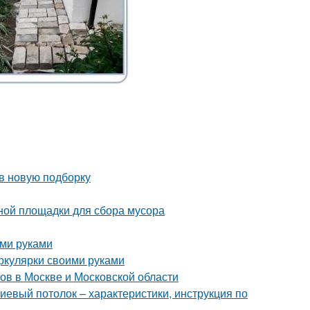
 в новую подборку
ной площадки для сбора мусора
ими руками
иркулярки своими руками
ов в Москве и Московской области
евый потолок – характеристики, инструкция по