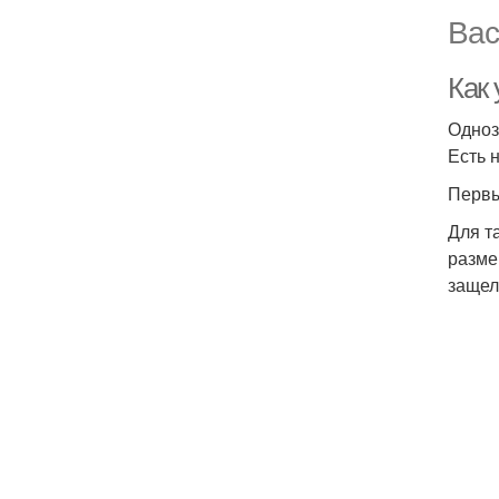
Вас
Как 
Одноз
Есть 
Первы
Для т
разме
защел