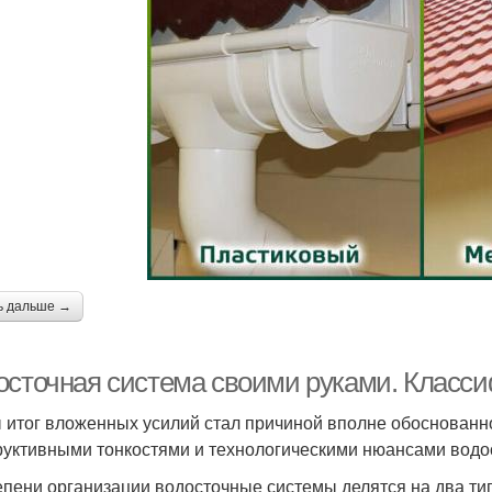
ь дальше →
осточная система своими руками. Класси
 итог вложенных усилий стал причиной вполне обоснованно
руктивными тонкостями и технологическими нюансами водо
епени организации водосточные системы делятся на два тип