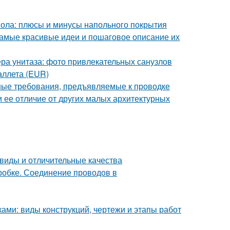
пола: плюсы и минусы напольного покрытия
амые красивые идеи и пошаговое описание их
ра унитаза: фото привлекательных санузлов
аллета (EUR)
ные требования, предъявляемые к проводке
и ее отличие от других малых архитектурных
виды и отличительные качества
робке. Соединение проводов в
ками: виды конструкций, чертежи и этапы работ