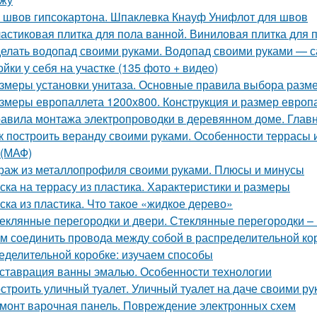
 швов гипсокартона. Шпаклевка Кнауф Унифлот для швов
астиковая плитка для пола ванной. Виниловая плитка для 
елать водопад своими руками. Водопад своими руками — с
ойки у себя на участке (135 фото + видео)
змеры установки унитаза. Основные правила выбора разме
змеры европаллета 1200х800. Конструкция и размер европ
авила монтажа электропроводки в деревянном доме. Глав
к построить веранду своими руками. Особенности террасы 
(МАФ)
раж из металлопрофиля своими руками. Плюсы и минусы
ска на террасу из пластика. Характеристики и размеры
ска из пластика. Что такое «жидкое дерево»
еклянные перегородки и двери. Стеклянные перегородки – 
м соединить провода между собой в распределительной ко
еделительной коробке: изучаем способы
ставрация ванны эмалью. Особенности технологии
строить уличный туалет. Уличный туалет на даче своими ру
монт варочная панель. Повреждение электронных схем