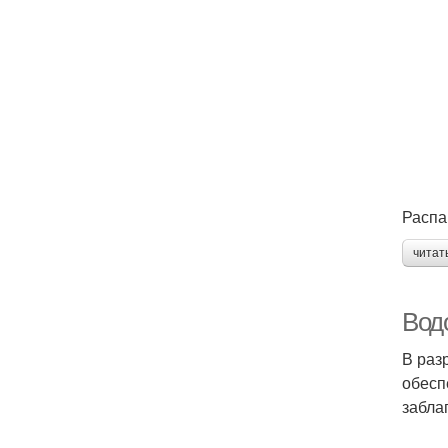
Распа
читат
Вод
В раз
обесп
забла