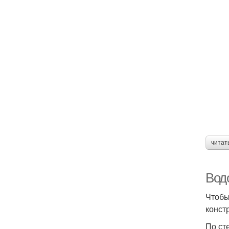
читат
Вод
Чтобы
конст
По ст