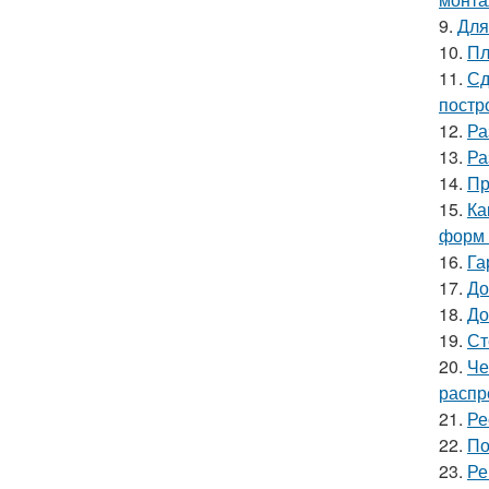
9.
Для
10.
Пл
11.
Сд
постр
12.
Ра
13.
Ра
14.
Пр
15.
Ка
форм 
16.
Га
17.
До
18.
До
19.
Ст
20.
Че
распр
21.
Ре
22.
По
23.
Ре