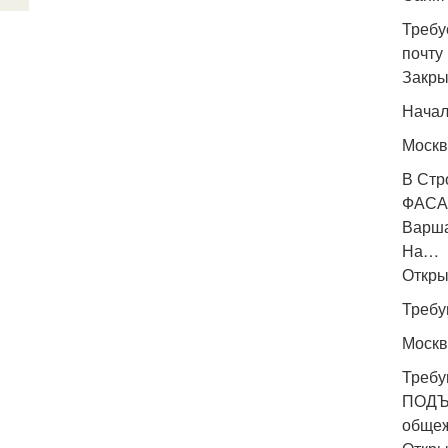
Требу
почту
Закры
Начал
Москв
В Ст
ФАСАД
Варша
На…
Откры
Требу
Москв
Требу
ПОДЪЕ
общеж