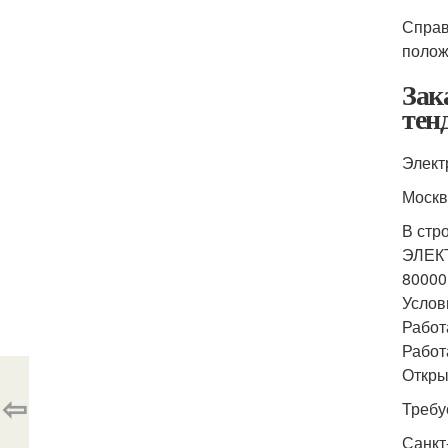
Справ
полож
Зак
тен
Элект
Москв
В стр
ЭЛЕК
80000
Услов
Работ
Работ
Откры
⇦
Требу
Санкт