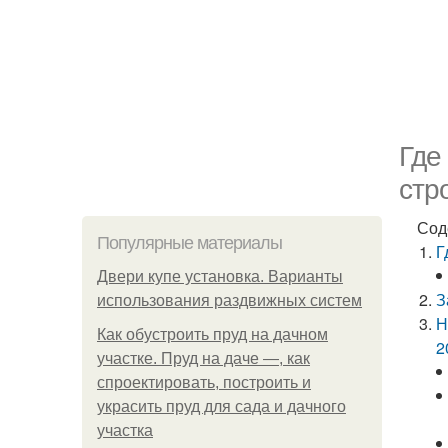
Где
стр
Сод
Популярные материалы
Г
Двери купе установка. Варианты
З
использования раздвижных систем
Н
Как обустроить пруд на дачном
2
участке. Пруд на даче —, как
спроектировать, построить и
украсить пруд для сада и дачного
участка