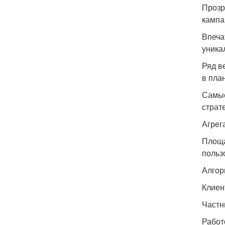
Прозр
кампа
Впеча
уника
Ряд в
в пла
Самые
страт
Агрег
Площа
польз
Алгор
Клиен
Частн
Работ