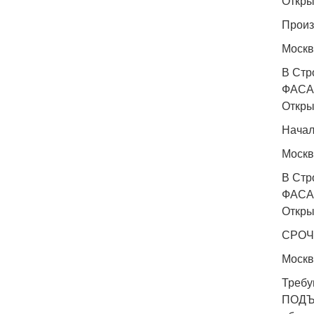
Откры
Произ
Москв
В Ст
ФАСА
Откры
Начал
Москв
В Ст
ФАСА
Откры
СРОЧН
Москв
Требу
ПОДЪЕ