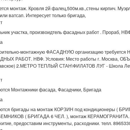
ется монтаж. Кровля 2й фалец,500м.кв.,стены кирпич. Муэрла
 или ватсап. Интересует только бригада,
т
ьник участка, произвоидтель фасадных работ . Прораб, НВ
а
роительно-монтажную ФАСАДНУЮ организацию требуетс
НЫХ РАБОТ. НВФ. Условия: Место работы г. Москва, 
вское) 2.МЕТРО ТЕПЛЫЙ СТАН\ФИЛАТОВ ЛУГ - Школа Лет
т
ются Монтажники фасада, Фасадчики, Бригада
а
ются бригады на монтаж КОРЗИН под кондиционеры ( БР
МНИКОВ ( БРИГАДА 6 ЧЕЛ. ), монтаж КЕРАМОГРАНИТА. Объ
итие, предоставим инструменты, расходники. телл. 896533