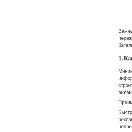
Важны
переж
батал
1. К
Миним
инфор
строи
онлай
Преим
Быстр
рекла
непро