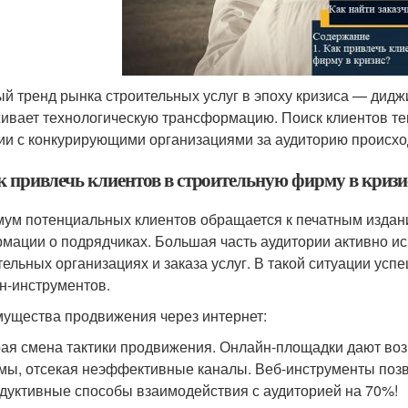
й тренд рынка строительных услуг в эпоху кризиса — дид
ивает технологическую трансформацию. Поиск клиентов теп
ии с конкурирующими организациями за аудиторию происх
ак привлечь клиентов в строительную фирму в кризи
ум потенциальных клиентов обращается к печатным издан
мации о подрядчиках. Большая часть аудитории активно ис
тельных организациях и заказа услуг. В такой ситуации у
н-инструментов.
ущества продвижения через интернет:
ая смена тактики продвижения. Онлайн-площадки дают воз
мы, отсекая неэффективные каналы. Веб-инструменты позв
дуктивные способы взаимодействия с аудиторией на 70%!