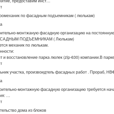
итие, предоставим инст…
т
ромеханик по фасадным подъемникам ( люлькам)
а
оительно-монтжаную фасадную организацию на постоян
АСАДНЫМ ПОДЪЕМНИКАМ ( Люлькам)
ется механик по люлькам.
нности:
т и восстановление парка люлек (zlp-630) компании.В парк
т
ьник участка, произвоидтель фасадных работ . Прораб, НВ
а
оительно-монтажную фасадную организацию требуется нача
ия: …
т
тельство дома из блоков