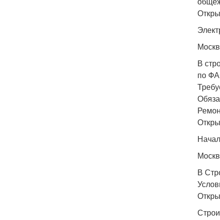
общеж
Откры
Элект
Москв
В стр
по Ф
Требу
Обяза
Ремон
Откры
Начал
Москв
В Стр
Услов
Откры
Строи