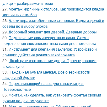
улице – разбираемся в теме
27.
Монтаж кирпичных столбов. Как производится кладка
кирпичных столбов
28.
Блоки керамзитобетонные стеновые. Виды изделий и
советы по выбору блоков
29.
Доборный элемент для дверей. Дверные доборы
30.
Подключение люминесцентных ламп. Схемы
подключения люминесцентных ламп дневного света
31.
Инструмент для клепания заклепок. Устройство и
принцип действия ручного заклёпочника
32.
Шкаф купе изготовление двери. Проектирование
шкафа-купе
33.
Наждачная бумага мелкая. Все о зернистости
наждачной бумаги
34.
Перекачивающий насос для канализации.
Поверхностные
35.
Фонтан, как сделать. Как установить фонтан своими
руками на дачном участке
36.
Монтаж доводчика двери. Общие сведения об