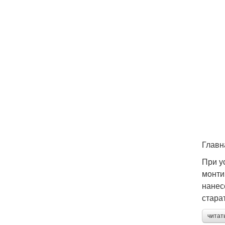
Главн
При у
монти
нанес
стара
читат