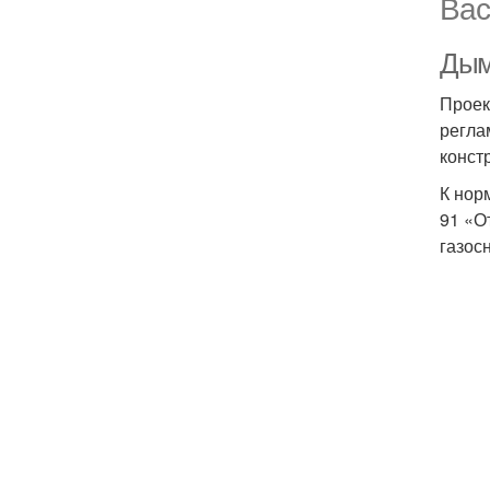
Вас
Дым
Проек
регла
конст
К нор
91 «О
газос