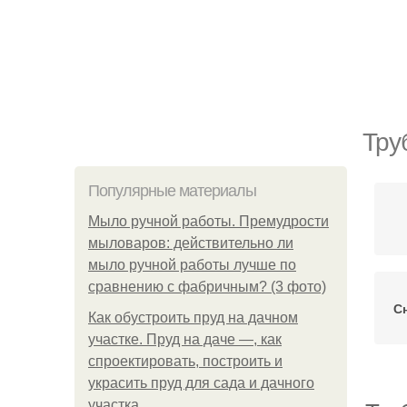
Тру
Популярные материалы
Мыло ручной работы. Премудрости
мыловаров: действительно ли
мыло ручной работы лучше по
сравнению с фабричным? (3 фото)
С
Как обустроить пруд на дачном
участке. Пруд на даче —, как
спроектировать, построить и
украсить пруд для сада и дачного
участка