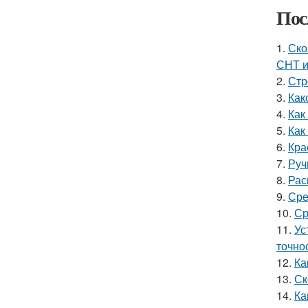
Пос
1.
Ско
СНТ 
2.
Стр
3.
Как
4.
Как
5.
Как
6.
Кра
7.
Руч
8.
Рас
9.
Сре
10.
Ср
11.
Ус
точно
12.
Ка
13.
Ск
14.
Ка