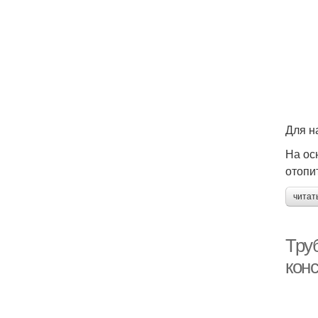
Для н
На ос
отопи
читат
Труб
кон