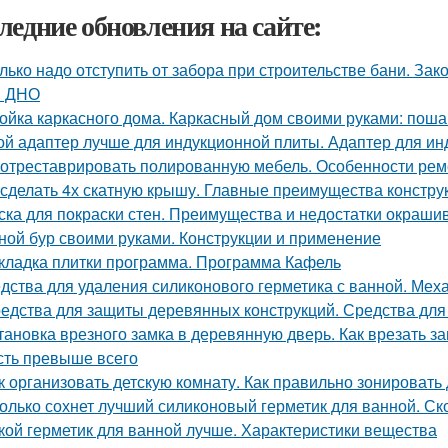
ледние обновления на сайте:
лько надо отступить от забора при строительстве бани. З
и ДНО
ойка каркасного дома. Каркасный дом своими руками: поша
ой адаптер лучше для индукционной плиты. Адаптер для ин
 отреставрировать полированную мебель. Особенности рем
 сделать 4х скатную крышу. Главные преимущества конструк
ска для покраски стен. Преимущества и недостатки окраши
ной бур своими руками. Конструкции и применение
кладка плитки программа. Программа Кафель
дства для удаления силиконового герметика с ванной. Мех
едства для защиты деревянных конструкций. Средства для
тановка врезного замка в деревянную дверь. Как врезать за
сть превыше всего
к организовать детскую комнату. Как правильно зонировать
олько сохнет лучший силиконовый герметик для ванной. Ск
кой герметик для ванной лучше. Характеристики вещества