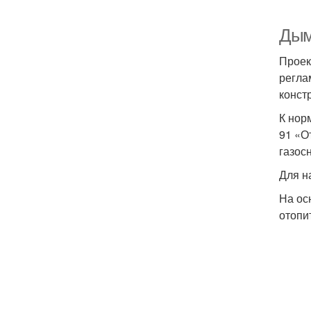
Дым
Проек
регла
конст
К нор
91 «О
газос
Для н
На ос
отопи