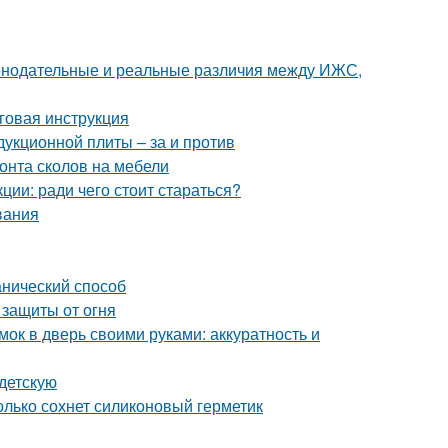
аконодательные и реальные различия между ИЖС,
говая инструкция
дукционной плиты – за и против
онта сколов на мебели
ции: ради чего стоит стараться?
вания
анический способ
 защиты от огня
мок в дверь своими руками: аккуратность и
 детскую
олько сохнет силиконовый герметик