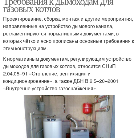
Требования к дымоходам для
газовых котлов
Проектирование, сборка, монтаж и другие мероприятия,
Требования к
направленные на устройство дымового канала,
Требования к процессу
помещениям
регламентируются нормативными документами, в
которых чётко и ясно прописаны основные требования к
этим конструкциям.
Дымоходы для
Коаксиальные
К нормативным документам, регулирующим устройство
газового котла
дымоходы
дымоходов для газовых котлов, относится СНиП
2.04.05–91 «Отопление, вентиляция и
кондиционирование», а также ДБН В.2.5–20–2001
«Внутренне устройство газоснабжения».
Дымоход в доме