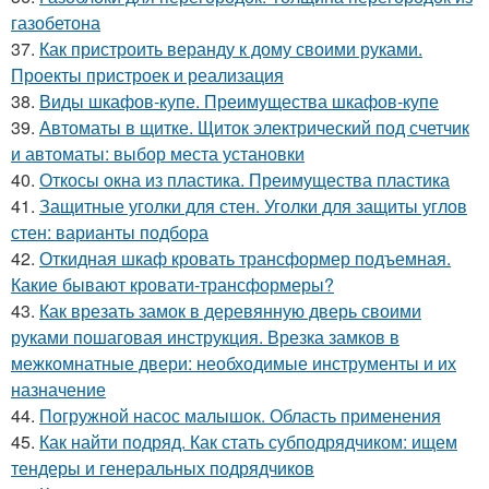
газобетона
37.
Как пристроить веранду к дому своими руками.
Проекты пристроек и реализация
38.
Виды шкафов-купе. Преимущества шкафов-купе
39.
Автоматы в щитке. Щиток электрический под счетчик
и автоматы: выбор места установки
40.
Откосы окна из пластика. Преимущества пластика
41.
Защитные уголки для стен. Уголки для защиты углов
стен: варианты подбора
42.
Откидная шкаф кровать трансформер подъемная.
Какие бывают кровати-трансформеры?
43.
Как врезать замок в деревянную дверь своими
руками пошаговая инструкция. Врезка замков в
межкомнатные двери: необходимые инструменты и их
назначение
44.
Погружной насос малышок. Область применения
45.
Как найти подряд. Как стать субподрядчиком: ищем
тендеры и генеральных подрядчиков