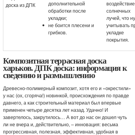
дополнительной
воздействи
доска из ДПК
обработки после
солнечных
укладки;
лучей, что н
не боится плесени и
учитывать п
грибков.
укладке
покрытия.
Композитная террасная доска
харьков. ДПК доска: информация к
сведению и размышлению
Древесно-полимерный композит, хотя его и «окрестили»
у нас (ох, сгоряча!) новинкой, происхождения по правде
давнего, а как строительный материал был впервые
применен четыре десятка лет назад. Удачно! И
завертелось, закрутилось… А вот до нас он дошел чуть
ли не вчера и, действительно, – инновация: весьма
прогрессивная, полезная, эффективная, удобная в