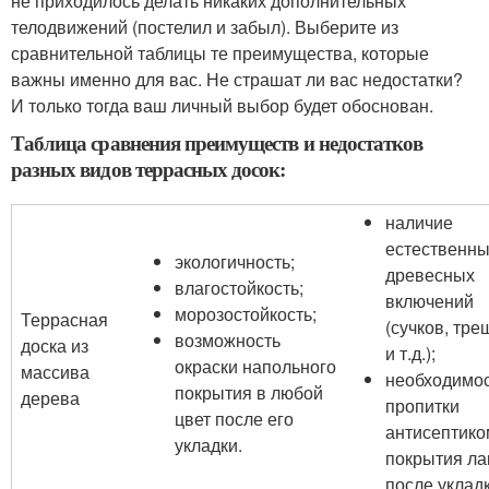
не приходилось делать никаких дополнительных
телодвижений (постелил и забыл). Выберите из
сравнительной таблицы те преимущества, которые
важны именно для вас. Не страшат ли вас недостатки?
И только тогда ваш личный выбор будет обоснован.
Таблица сравнения преимуществ и недостатков
разных видов террасных досок:
наличие
естественн
экологичность;
древесных
влагостойкость;
включений
морозостойкость;
Террасная
(сучков, тре
возможность
доска из
и т.д.);
окраски напольного
массива
необходимо
покрытия в любой
дерева
пропитки
цвет после его
антисептико
укладки.
покрытия ла
после укладк