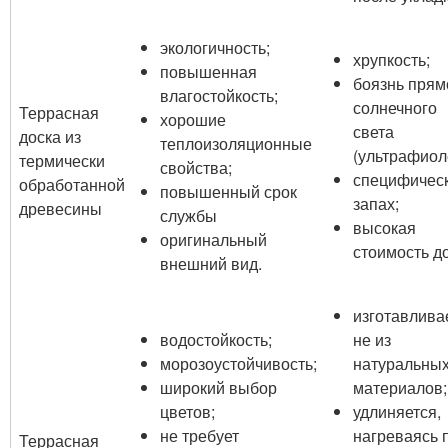
экологичность;
хрупкость;
повышенная
боязнь прям
влагостойкость;
солнечного
Террасная
хорошие
света
доска из
теплоизоляционные
(ультрафиол
термически
свойства;
специфичес
обработанной
повышенный срок
запах;
древесины
службы
высокая
оригинальный
стоимость до
внешний вид.
изготавлива
водостойкость;
не из
морозоустойчивость;
натуральны
широкий выбор
материалов;
цветов;
удлиняется,
не требует
нагреваясь 
Террасная