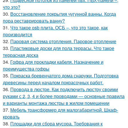
29.
Подвесной потолок из панелей пвх. ПВХ-панели –,
что это?
30.
Восстановление покрытия чугунной ванны. Когда
пора реставрировать ванну?
31.
Что такое osb плита. ОСБ –, что это такое, как
производится
32.
Паровая система отопления. Паровое отопление
33.
Пластиковые доски для пола террасы. Что такое
террасная доска
34.
Гофра для прокладки кабеля. Назначение и
преимущества гофры
35.
Покраска бревенчатого дома снаружи. Подготовка
древесины перед началом покрасочных работ.
36.
Провода в люстре. Как подключить люстру своими
руками с 2, 3, 4 и более проводами — основные правила
и варианты монтажа люстры в жилом помещении
37.
Мебель трансформер для малогабаритной. Шкаф-
кровать
38.
Площадки для сбора мусора. Требования к