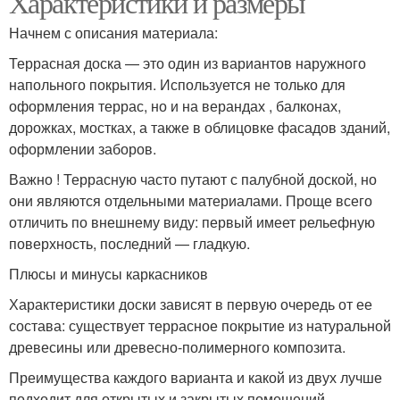
Характеристики и размеры
Начнем с описания материала:
Террасная доска — это один из вариантов наружного
Пластиковая доска
Доска для кухни
напольного покрытия. Используется не только для
оформления террас, но и на верандах , балконах,
дорожках, мостках, а также в облицовке фасадов зданий,
оформлении заборов.
Доска из древесно-
Разделочная доска
Важно ! Террасную часто путают с палубной доской, но
полимерного композита
они являются отдельными материалами. Проще всего
отличить по внешнему виду: первый имеет рельефную
поверхность, последний — гладкую.
Доски из древесно-
Плюсы и минусы каркасников
Композитная доска
полимерного композита
Характеристики доски зависят в первую очередь от ее
состава: существует террасное покрытие из натуральной
древесины или древесно-полимерного композита.
Пластиковые доски
Преимущества каждого варианта и какой из двух лучше
подходит для открытых и закрытых помещений