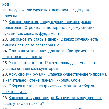
ход
21.
Декупаж, как сделать. Салфеточный декупаж:
приемы
22.
Как построить веранду к дому своими руками
пошаговая. Строительство террасы к дому своими
руками: как сделать фундамент
23.
Как обновить старые двери. В каких случаях есть
смысл браться за реставрацию
24.
Плита шпунтованная для пола. Как применяют
шпунтованные плиты
25.
2 сотки это сколько. Расчет площади земельного
участка онлайн калькулятором
26.
Арку своими руками. Отделка существующего проема
в капитальной стене (панели, кирпич, блоки)
27.
Сборка щитов электрических. Монтаж и сборка
электрощитка
28.
Как очистить утюг внутри. Как очистить внутреннюю
часть утюга от накипи?