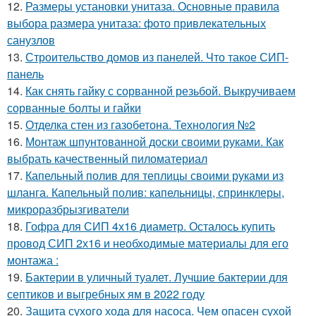
12.
Размеры установки унитаза. Основные правила
выбора размера унитаза: фото привлекательных
санузлов
13.
Строительство домов из панелей. Что такое СИП-
панель
14.
Как снять гайку с сорванной резьбой. Выкручиваем
сорванные болты и гайки
15.
Отделка стен из газобетона. Технология №2
16.
Монтаж шпунтованной доски своими руками. Как
выбрать качественный пиломатериал
17.
Капельный полив для теплицы своими руками из
шланга. Капельный полив: капельницы, спринклеры,
микроразбрызгиватели
18.
Гофра для СИП 4х16 диаметр. Осталось купить
провод СИП 2х16 и необходимые материалы для его
монтажа :
19.
Бактерии в уличный туалет. Лучшие бактерии для
септиков и выгребных ям в 2022 году
20.
Защита сухого хода для насоса. Чем опасен сухой