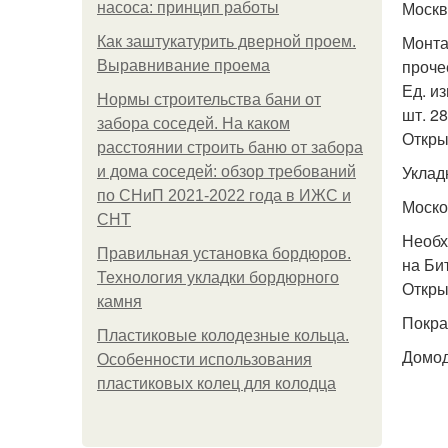
Москв
насоса: принцип работы
Монта
Как заштукатурить дверной проем.
проче
Выравнивание проема
Ед. из
Нормы строительства бани от
шт. 2
забора соседей. На каком
Откры
расстоянии строить баню от забора
Уклад
и дома соседей: обзор требований
по СНиП 2021-2022 года в ИЖС и
Моско
СНТ
Необх
Правильная установка бордюров.
на Би
Технология укладки бордюрного
Откры
камня
Покра
Пластиковые колодезные кольца.
Домо
Особенности использования
пластиковых колец для колодца