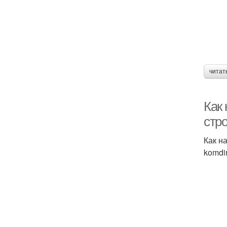
читат
Как 
стро
Как на
komdi