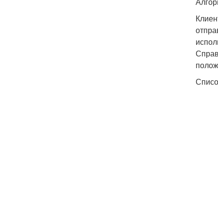
Алгор
Клиен
отпра
испол
Справ
полож
Списо