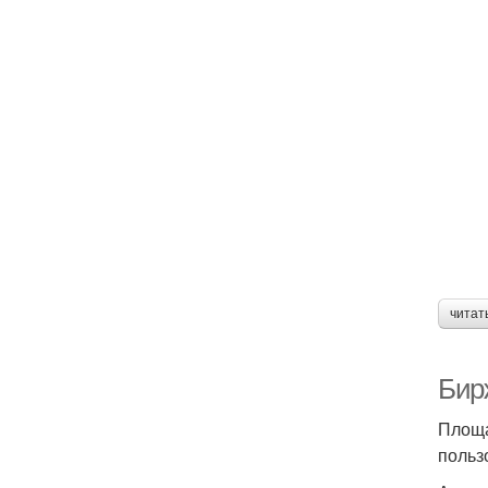
читат
Бир
Площа
польз