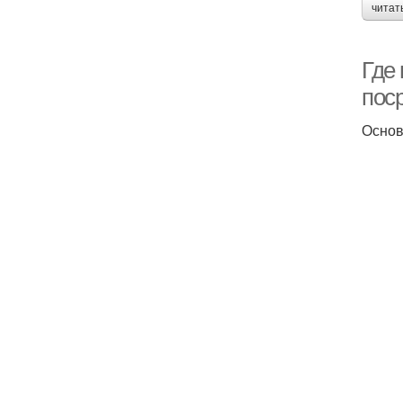
читат
Где 
пос
Основ