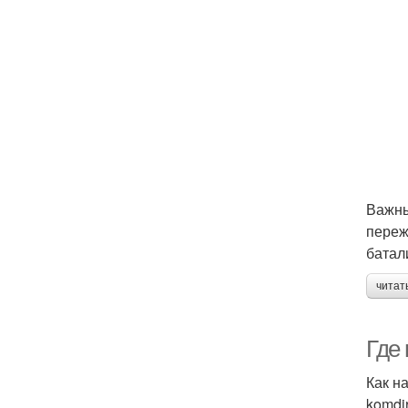
Важны
переж
батал
читат
Где 
Как на
komdi