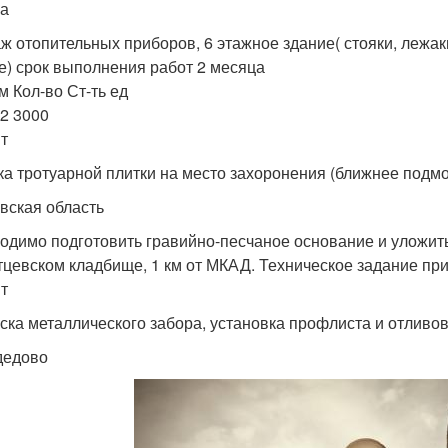
а
ж отопительных приборов, 6 этажное здание( стояки, лежаки
е) срок выполнения работ 2 месяца
м Кол-во Ст-ть ед
82 3000
т
ка тротуарной плитки на место захоронения (ближнее подмос
вская область
одимо подготовить гравийно-песчаное основание и уложить
тцевском кладбище, 1 км от МКАД. Техническое задание при
т
ска металлического забора, установка профлиста и отливов
дедово