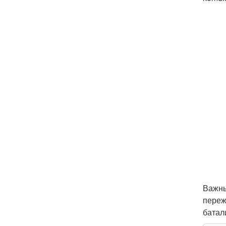
Важны
переж
батал