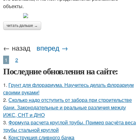
объекты.
читать дальше →
← назад
вперед →
1
2
Последние обновления на сайте:
1.
Грунт для флорариума. Научитесь делать флорариум
своими руками!
2.
Сколько надо отступить от забора при строительстве
бани. Законодательные и реальные различия между
ИЖС, СНТ и ДНО
3.
Формула расчета круглой трубы. Пример расчёта веса
трубы стальной круглой
4.
Конструкция сливного бачка