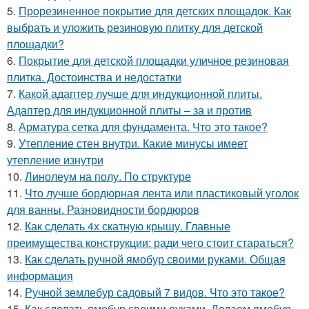
5.
Прорезиненное покрытие для детских площадок. Как
выбрать и уложить резиновую плитку для детской
площадки?
6.
Покрытие для детской площадки уличное резиновая
плитка. Достоинства и недостатки
7.
Какой адаптер лучше для индукционной плиты.
Адаптер для индукционной плиты – за и против
8.
Арматура сетка для фундамента. Что это такое?
9.
Утепление стен внутри. Какие минусы имеет
утепление изнутри
10.
Линолеум на полу. По структуре
11.
Что лучше бордюрная лента или пластиковый уголок
для ванны. Разновидности бордюров
12.
Как сделать 4х скатную крышу. Главные
преимущества конструкции: ради чего стоит стараться?
13.
Как сделать ручной ямобур своими руками. Общая
информация
14.
Ручной землебур садовый 7 видов. Что это такое?
15.
Как сделать ямобур своими руками. Делаем ямобур