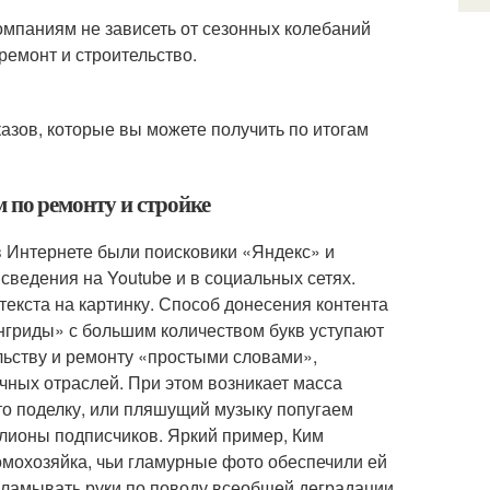
компаниям не зависеть от сезонных колебаний
ремонт и строительство.
азов, которые вы можете получить по итогам
 по ремонту и стройке
 Интернете были поисковики «Яндекс» и
ведения на Youtube и в социальных сетях.
екста на картинку. Способ донесения контента
нгриды» с большим количеством букв уступают
льству и ремонту «простыми словами»,
чных отраслей. При этом возникает масса
то поделку, или пляшущий музыку попугаем
ллионы подписчиков. Яркий пример, Ким
омохозяйка, чьи гламурные фото обеспечили ей
аламывать руки по поводу всеобщей деградации,