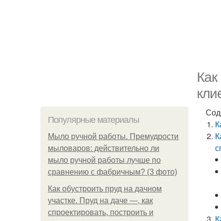
Как
кли
Сод
Популярные материалы
К
К
Мыло ручной работы. Премудрости
с
мыловаров: действительно ли
мыло ручной работы лучше по
сравнению с фабричным? (3 фото)
Как обустроить пруд на дачном
участке. Пруд на даче —, как
спроектировать, построить и
К