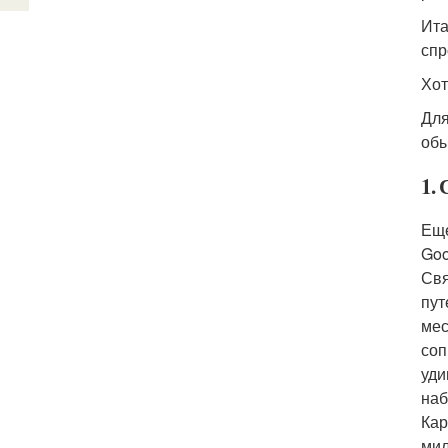
Ита
спр
Хот
Для
обы
1.
Еще
Goo
Свя
пут
мес
соп
уди
наб
Кар
мил