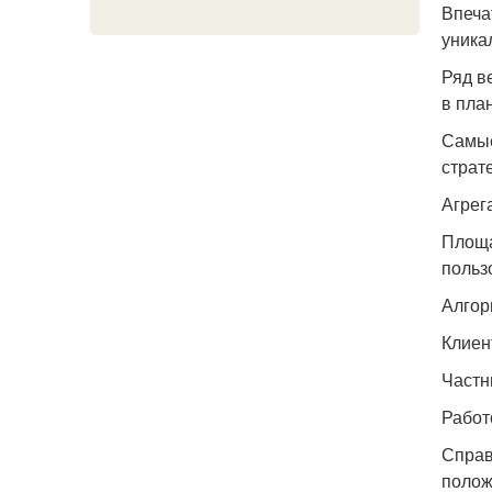
Впеча
уника
Ряд в
в пла
Самые
страт
Агрег
Площа
польз
Алгор
Клиен
Частн
Работ
Справ
полож