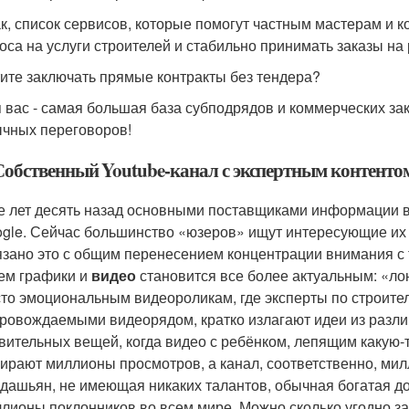
к, список сервисов, которые помогут частным мастерам и 
оса на услуги строителей и стабильно принимать заказы на 
ите заключать прямые контракты без тендера?
 вас - самая большая база субподрядов и коммерческих зак
чных переговоров!
 Собственный Youtube-канал с экспертным контентом
 лет десять назад основными поставщиками информации в
gle. Сейчас большинство «юзеров» ищут интересующие их с
зано это с общим перенесением концентрации внимания с т
ем графики и
видео
становится все более актуальным: «ло
то эмоциональным видеороликам, где эксперты по строите
ровождаемыми видеорядом, кратко излагают идеи из разли
вительных вещей, когда видео с ребёнком, лепящим какую-
ирают миллионы просмотров, а канал, соответственно, ми
дашьян, не имеющая никаких талантов, обычная богатая д
лионы поклонников во всем мире. Можно сколько угодно з