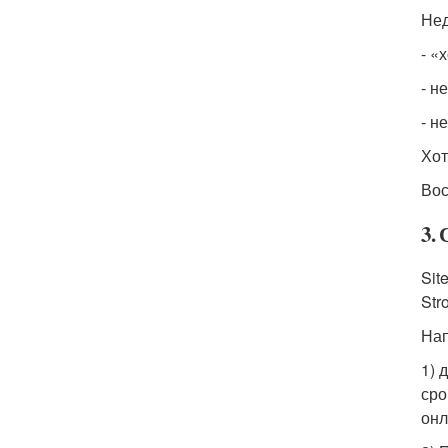
Нед
- «
- н
- н
Хот
Вос
3.
Sit
Str
Нап
1) 
сро
онл