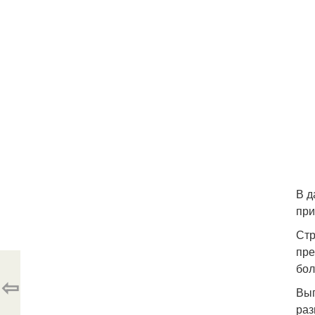
В д
при
Стр
пре
бол
⇦
Выг
раз