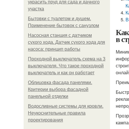
украсить пруд для сада и дачного
К
участка
К
Бытовки с туалетом и душем.
В
Применение бытовок с санузлом
Как
Насосная станция с датчиком
в с
сухого хода. Датчик сухого хода для
насоса: принцип работы
Миним
инфор
Проходной выключатель схема на 3
строи
выключателя. Что такое проходной
онлай
выключатель и как он работает
Преим
Облицовка фасада панелями.
Критерии выбора фасадной
Быстр
панельной отделки
рекла
непро
Водосливные системы для кровли.
Неукоснительные правила
Прозр
проектирования
кампа