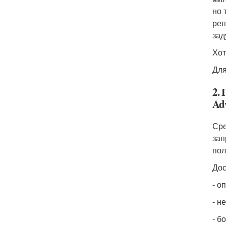
но 
реп
зад
Хот
Для
2.
Ad
Сре
зап
пол
Дос
- о
- н
- б