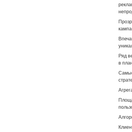
рекла
непро
Прозр
кампа
Впеча
уника
Ряд в
в пла
Самые
страт
Агрег
Площа
польз
Алгор
Клиен