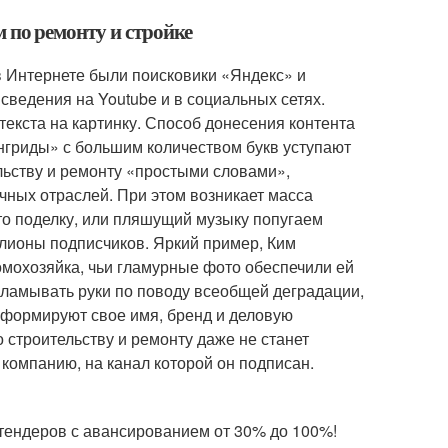
 по ремонту и стройке
 Интернете были поисковики «Яндекс» и
ведения на Youtube и в социальных сетях.
екста на картинку. Способ донесения контента
нгриды» с большим количеством букв уступают
льству и ремонту «простыми словами»,
чных отраслей. При этом возникает масса
то поделку, или пляшущий музыку попугаем
ллионы подписчиков. Яркий пример, Ким
омохозяйка, чьи гламурные фото обеспечили ей
аламывать руки по поводу всеобщей деградации,
т, формируют свое имя, бренд и деловую
 строительству и ремонту даже не станет
в компанию, на канал которой он подписан.
 тендеров с авансированием от 30% до 100%!