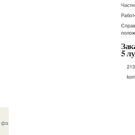
Частн
Работ
Справ
полож
Зак
5 л
21
kom
⇦