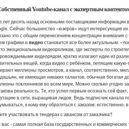
 Собственный Youtube-канал с экспертным контентом
 лет десять назад основными поставщиками информации в
gle. Сейчас большинство «юзеров» ищут интересующие их с
зано это с общим перенесением концентрации внимания с т
ем графики и
видео
становится все более актуальным: «ло
то эмоциональным видеороликам, где эксперты по строите
ровождаемыми видеорядом, кратко излагают идеи из разли
вительных вещей, когда видео с ребёнком, лепящим какую-
ирают миллионы просмотров, а канал, соответственно, ми
дашьян, не имеющая никаких талантов, обычная богатая д
лионы поклонников во всем мире. Можно сколько угодно з
такова реальность. Те, кто успел первым осознать сей фак
утацию в сети, выращивая лидов. Ведь подписчик канала по
умываться, к кому ему обратиться с заказом: естественно, 
ите участвовать в тендерах с авансом от заказчика?
 вас - самая полная база государственных и коммерческих