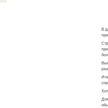
В д
при
Стр
пре
бол
Выг
раз
Ита
спр
Хот
Для
обы