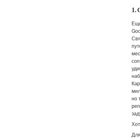
1.
Еще
Goo
Свя
пут
мес
соп
уди
наб
Кар
мил
но 
реп
зад
Хот
Для