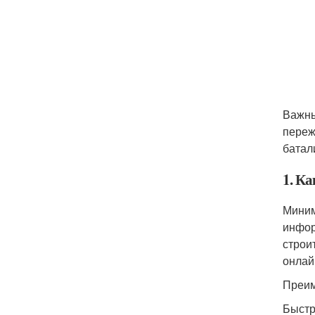
Важны
переж
батал
1. К
Миним
инфор
строи
онлай
Преим
Быстр