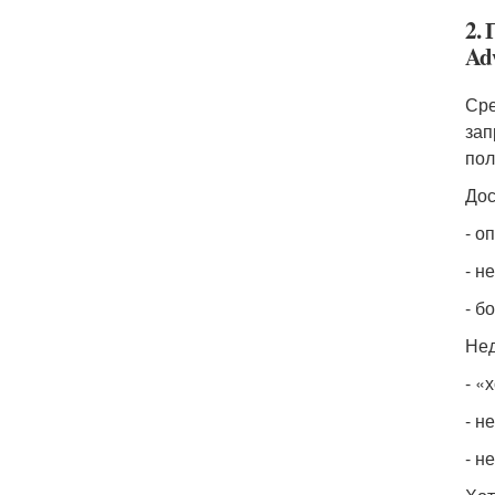
2.
Ad
Сре
зап
пол
Дос
- о
- н
- б
Нед
- «
- н
- н