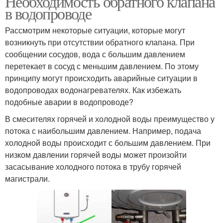
Необходимость обратного клапана
в водопроводе
Рассмотрим некоторые ситуации, которые могут
Клапан для
возникнуть при отсутствии обратного клапана. При
Сливной клапан
водонагревателя
сообщении сосудов, вода с большим давлением
перетекает в сосуд с меньшим давлением. По этому
принципу могут происходить аварийные ситуации в
водопроводах водонагревателях. Как избежать
Клапан на
Клапан на
подобные аварии в водопроводе?
водонагревателе
водонагреватель
В смесителях горячей и холодной воды преимущество у
потока с наибольшим давлением. Например, подача
Вод из
холодной воды происходит с большим давлением. При
Аварийный клапан
предохранительного
низком давлении горячей воды может произойти
клапана
засасывание холодного потока в трубу горячей
магистрали.
Клапан в
Клапан на бойлере
водонагревателе