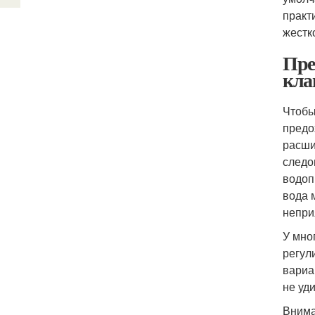
практ
жестк
Пре
кла
Чтобы
предо
расши
следо
водоп
вода 
непри
У мно
регул
вариа
не уд
Внима