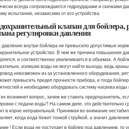
ически всегда сопровождаются гидроударами и скачками да
ому испытанию, независимо от его устройства.
дохранительный клапан для бойлера, 
пана регулировки давления
 давление внутри бойлера не превысило допустимые нормы
хранительное устройство. В чем же причина повышения да
ряется, и соответственно увеличивается в объемах. А бойл
вательно, излишки воды не могут найти выхода, ведь краны
ровод невозможен из-за установленного оборудования, рег
может превысить предел прочности прибора, и тогда бойле
ятностей и необходимо оборудовать систему нагрева воды 
гих возникнет вопрос, зачем же ставить предохранитель, е
ировки с подачи воды? На самом деле, это действительно ср
нт в корне неправильный. Принимая во внимание нестабил
ивляет, когда вода бежит тонкой струйкой, а значит давлени
ние ! Если вода не поступает в бойлер под давлением, то у