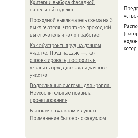
Критерии выбора фасадной
Предо
панельной отделки
устро
Проходной выключатель схема на 3
Распо
выключателя. Что такое проходной
(смот
выключатель и как он работает
водон
Как обустроить пруд на дачном
котор
участке. Пруд на даче —, как
спроектировать, построить и
украсить пруд для сада и дачного
участка
Водосливные системы для кровли.
Неукоснительные правила
проектирования
Бытовки с туалетом и душем.
Применение бытовок с санузлом