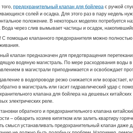
 того,
предохранительный клапан для бойлера
с ручкой спу
ивающихся солей и осадка. Для этого раз в пару недель ну
онтальное положение. В некоторых моделях потребуется на
. Вода через слив вымывает частицы и осадок, накопивший
! С помощью клапанного предохранителя можно полностью 
живания.
ный клапан предназначен для предотвращения перетекания
дящую водяную магистраль. По мере расходования воды в
авлением в магистрали приподнимается и освобождает про
давление в водопроводе резко снижается или возрастает, к
обратно в магистраль или гасит гидравлический удар с по
хранительного клапана для бойлера на дешевых китайских и
вых электрических реле.
становки обратного и предохранительного клапана китайски
ости – обварить хозяев кипятком или залить квартиру горяч
сть смысл устанавливать предохранительный клапан даже дл
анию не должно быть подобных проблем. Например, ремон