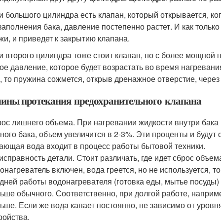
и большого цилиндра есть клапан, который открывается, ко
заполнения бака, давление постепенно растет. И как только
жи, и приведет к закрытию клапана.
и второго цилиндра тоже стоит клапан, но с более мощной 
ое давление, которое будет возрастать во время нагревани
, то пружина сожмется, открыв дренажное отверстие, через 
ины протекания предохранительного клапана
ос лишнего объема. При нагревании жидкости внутри бака р
ного бака, объем увеличится в 2-3%. Эти проценты и будут с
ающая вода входит в процесс работы бытовой техники.
справность детали. Стоит различать, где идет сброс объем
онагреватель включен, вода греется, но не используется, 
дней работы водонагревателя (готовка еды, мытье посуды)
ьше обычного. Соответственно, при долгой работе, наприме
ьше. Если же вода капает постоянно, не зависимо от уровня
ройства.