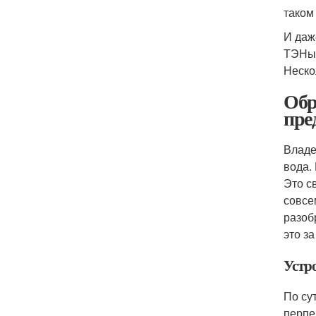
таком
И даж
ТЭНы,
Неско
Обр
пре
Владе
вода.
Это с
совсе
разоб
это за
Устр
По су
перпе