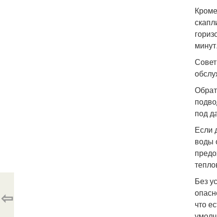
Кроме
скапл
гориз
минут
Совет
обслу
Обрат
подво
под д
Если 
воды 
предо
тепло
Без у
⇦
опасн
что е
умолч