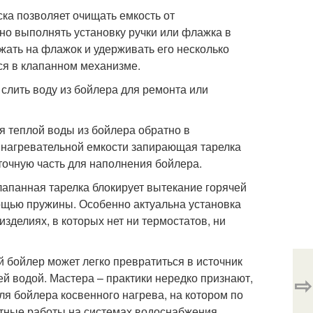
ска позволяет очищать емкость от
жно выполнять установку ручки или флажка в
жать на флажок и удерживать его несколько
ся в клапанном механизме.
слить воду из бойлера для ремонта или
 теплой воды из бойлера обратно в
 нагревательной емкости запирающая тарелка
точную часть для наполнения бойлера.
лапанная тарелка блокирует вытекание горячей
мощью пружины. Особенно актуальна установка
зделиях, в которых нет ни термостатов, ни
й бойлер может легко превратиться в источник
ей водой. Мастера – практики нередко признают,
⇨
я бойлера косвенного нагрева, на котором по
тные работы на системах водоснабжения