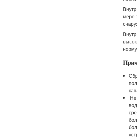
Внутр
мере 
снару
Внутр
высок
норму
Прич
Сбр
пол
кап
Неи
вод
сре
бол
бол
уст