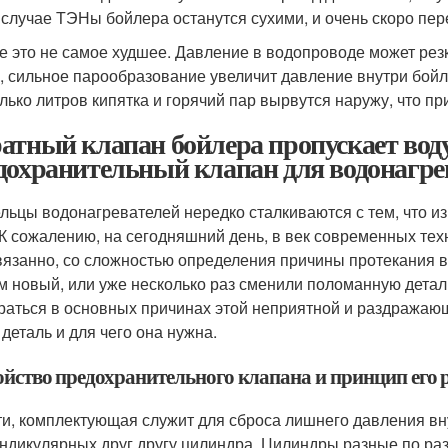
 случае ТЭНы бойлера останутся сухими, и очень скоро пер
е это не самое худшее. Давление в водопроводе может рез
 сильное парообразование увеличит давление внутри бойле
лько литров кипятка и горячий пар вырвутся наружу, что п
атный клапан бойлера пропускает воду
дохранительный клапан для водонагре
льцы водонагревателей нередко сталкиваются с тем, что из
 К сожалению, на сегодняшний день, в век современных тех
вязанно, со сложностью определения причины протекания в
м новый, или уже несколько раз сменили поломанную деталь
раться в основных причинах этой неприятной и раздражающ
 деталь и для чего она нужна.
ойство предохранительного клапана и принцип его 
ти, комплектующая служит для сброса лишнего давления вн
ндикулярных друг другу цилиндра. Цилиндры разные по ра