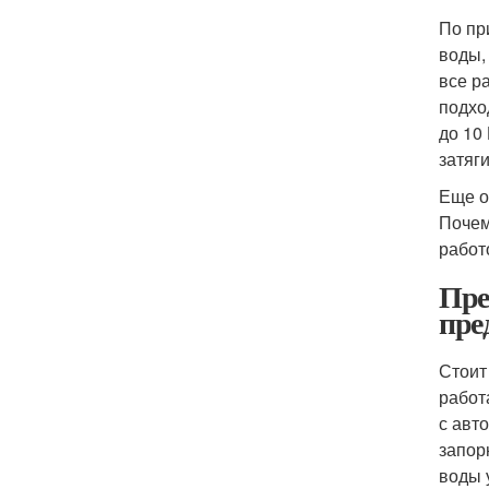
По пр
воды,
все р
подхо
до 10
затяг
Еще о
Почем
работ
Пре
пре
Стоит
работ
с авт
запор
воды 