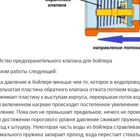
йство предохранительного клапана для бойлера
изм работы следующий:
а давление в бойлере меньше чем то, которое в водопровод
ельчатая пластина обратного клапана отжата потоком воды
жимает пластину к выступам корпуса, перекрывая поток во
 включенном нагреве происходит постепенное увеличение т
ление. Пока оно не превышает предельное, ничего не прои
 достижении порогового уровня давление сжимает пружину
од к штуцеру. Некоторая часть воды из бойлера стравлива
мального пружина запирает проход, вода перестает стекать