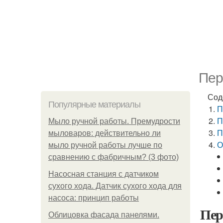
Пер
Сод
Популярные материалы
П
П
Мыло ручной работы. Премудрости
П
мыловаров: действительно ли
О
мыло ручной работы лучше по
сравнению с фабричным? (3 фото)
Насосная станция с датчиком
сухого хода. Датчик сухого хода для
насоса: принцип работы
Пер
Облицовка фасада панелями.