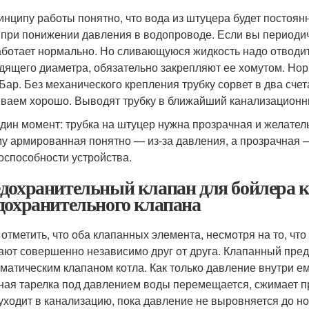
инципу работы понятно, что вода из штуцера будет постоян
 при понижении давления в водопроводе. Если вы периодич
аботает нормально. Но сливающуюся жидкость надо отводить
дящего диаметра, обязательно закрепляют ее хомутом. Но
 Бар. Без механического крепления трубку сорвет в два счет
иваем хорошо. Выводят трубку в ближайший канализационн
дин момент: трубка на штуцер нужна прозрачная и желател
у армированная понятно — из-за давления, а прозрачная 
оспособности устройства.
дохранительный клапан для бойлера к
дохранительного клапана
 отметить, что оба клапанных элемента, несмотря на то, чт
ают совершенно независимо друг от друга. Клапанный пред
оматическим клапаном котла. Как только давление внутри е
ная тарелка под давлением воды перемещается, сжимает пр
уходит в канализацию, пока давление не выровняется до н