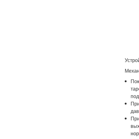
Устро
Механ
Пок
тар
под
При
дав
При
вых
нор