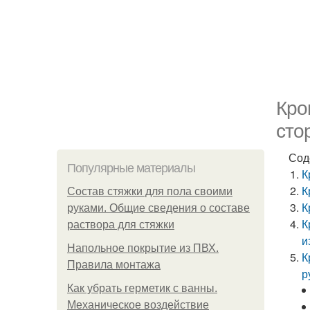
Кро
сто
Сод
Популярные материалы
К
К
Состав стяжки для пола своими
К
руками. Общие сведения о составе
К
раствора для стяжки
и
Напольное покрытие из ПВХ.
К
Правила монтажа
р
Как убрать герметик с ванны.
Механическое воздействие