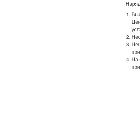
Наряд
Выс
Цен
уст
Нео
Нен
при
На 
при