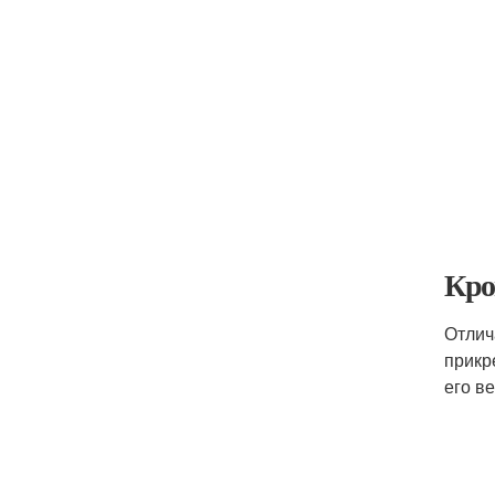
Кро
Отлич
прикр
его в