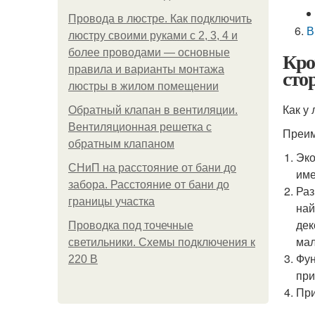
Провода в люстре. Как подключить
В
люстру своими руками с 2, 3, 4 и
более проводами — основные
Кро
правила и варианты монтажа
сто
люстры в жилом помещении
Как у
Обратный клапан в вентиляции.
Вентиляционная решетка с
Преим
обратным клапаном
Эко
СНиП на расстояние от бани до
име
забора. Расстояние от бани до
Раз
границы участка
най
дек
Проводка под точечные
мал
светильники. Схемы подключения к
Фун
220 В
при
При