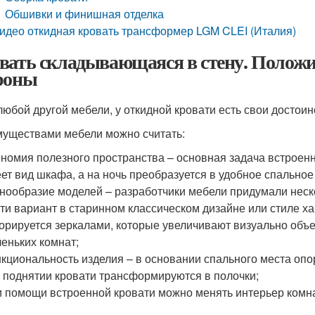
Обшивки и финишная отделка
идео откидная кровать трансформер LGM CLEI (Италия)
вать складывающаяся в стену. Полож
роны
 любой другой мебели, у откидной кровати есть свои достоин
уществами мебели можно считать:
номия полезного пространства – основная задача встроенн
ет вид шкафа, а на ночь преобразуется в удобное спальное
нообразие моделей – разработчики мебели придумали неско
ти вариант в старинном классическом дизайне или стиле ха
орируется зеркалами, которые увеличивают визуально объе
еньких комнат;
кциональность изделия – в основании спального места оп
 поднятии кровати трансформируются в полочки;
 помощи встроенной кровати можно менять интерьер комна