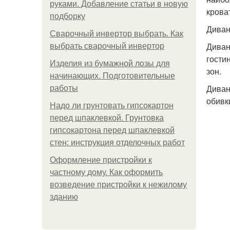
руками. Добавление статьи в новую
кроват
подборку
Диван
Сварочный инвертор выбрать. Как
Диван
выбрать сварочный инвертор
гости
Изделия из бумажной лозы для
зон.
начинающих. Подготовительные
Диван
работы
обивк
Надо ли грунтовать гипсокартон
перед шпаклевкой. Грунтовка
гипсокартона перед шпаклевкой
стен: инструкция отделочных работ
Оформление пристройки к
частному дому. Как оформить
возведение пристройки к нежилому
зданию