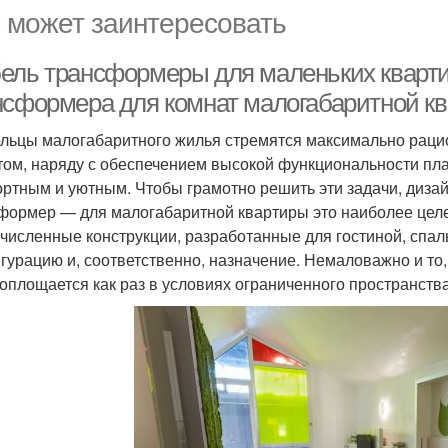
 может заинтересовать
ель трансформеры для маленьких кварти
нсформера для комнат малогабаритной к
льцы малогабаритного жилья стремятся максимально раци
том, наряду с обеспечением высокой функциональности пл
ртным и уютным. Чтобы грамотно решить эти задачи, диза
формер — для малогабаритной квартиры это наиболее цел
численные конструкции, разработанные для гостиной, спал
гурацию и, соответственно, назначение. Немаловажно и то
оплощается как раз в условиях ограниченного пространства