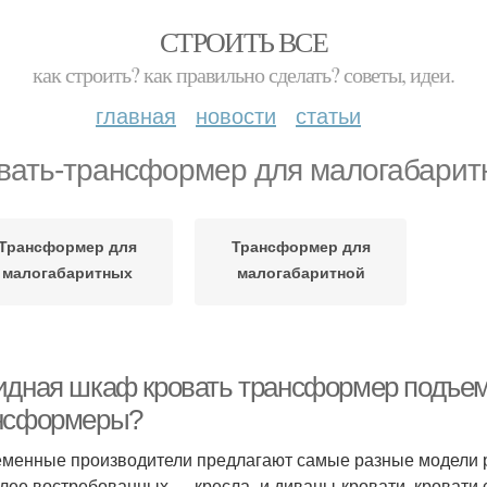
СТРОИТЬ ВСЕ
как строить? как правильно сделать? советы, идеи.
главная
новости
статьи
вать-трансформер для малогабарит
Трансформер для
Трансформер для
малогабаритных
малогабаритной
квартир
квартиры
идная шкаф кровать трансформер подъем
нсформеры?
менные производители предлагают самые разные модели 
лее востребованных — кресла- и диваны-кровати, кровати 