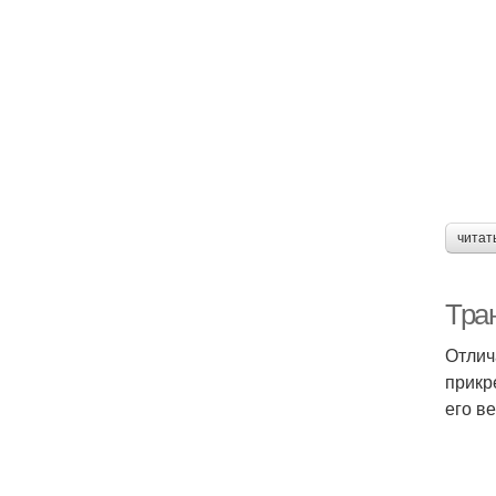
читат
Тра
Отлич
прикр
его в