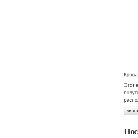
Крова
Этот 
полут
распо
читат
Пос