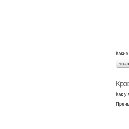
Какие
читат
Кро
Как у
Преим