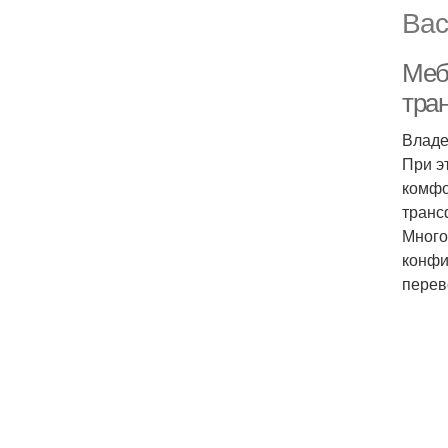
Вас
Меб
тра
Владе
При э
комфо
транс
Много
конфи
перев