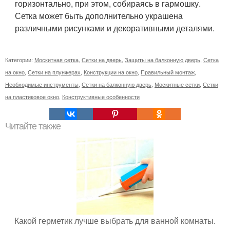
горизонтально, при этом, собираясь в гармошку.
Сетка может быть дополнительно украшена
различными рисунками и декоративными деталями.
Категории:
Москитная сетка
,
Сетки на дверь
,
Защиты на балконную дверь
,
Сетка
на окно
,
Сетки на плунжерах
,
Конструкции на окно
,
Правильный монтаж
,
Необходимые инструменты
,
Сетки на балконную дверь
,
Москитные сетки
,
Сетки
на пластиковое окно
,
Конструктивные особенности
Читайте также
Какой герметик лучше выбрать для ванной комнаты.