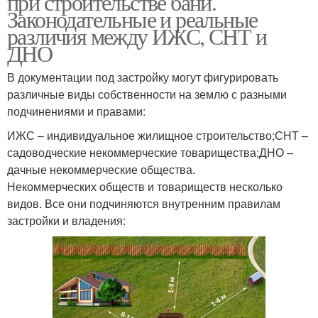
при строительстве бани.
Законодательные и реальные
различия между ИЖС, СНТ и
ДНО
Воды на соседний
Соседский участок
участок
В документации под застройку могут фигурировать
различные виды собственности на землю с разными
подчинениями и правами:
Строения на
ИЖС – индивидуальное жилищное строительство;СНТ –
Бани на меже
загородном участке
садоводческие некоммерческие товарищества;ДНО –
дачные некоммерческие общества.
Некоммерческих обществ и товариществ несколько
видов. Все они подчиняются внутренним правилам
Соседи на садовых
Забор до бани
застройки и владения:
участках
Участок за минуту