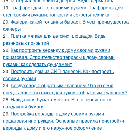
18.
Материал для обивки дверей. Виды дерматина
19.
Трафарет для стен своими руками. Трафареты для
стен своими руками: тонкости и секреты техники
20.
Фанера, какой толщины бывает. В чем преимущества
фанеры
21.
Плитка мягкая для детских площадок. Виды
резиновых покрытий
22.
Как построить веранду к дому своими руками
пошаговая. Строительство террасы к дому своими
руками: как сделать фундамент
23.
Построить дом из СИП-панелей. Как построить
своими руками
24.
Воздуховод с обратным клапаном. Что из себя
представляет вытяжка для кухни с обратным клапаном?
25.
Наждачная бумага мелкая. Все о зернистости
наждачной бумаги
26.
Постройка веранды к дому своими руками
пошаговая инструкция. Основные правила пристройки
веранды к дому и его наружное оформление