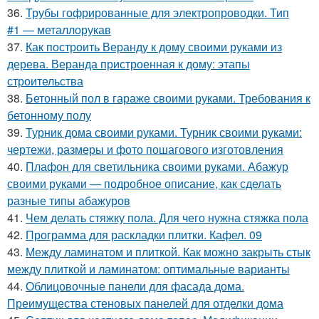
36.
Трубы гофрированные для электропроводки. Тип
#1 — металлорукав
37.
Как построить Веранду к дому своими руками из
дерева. Веранда пристроенная к дому: этапы
строительства
38.
Бетонный пол в гараже своими руками. Требования к
бетонному полу
39.
Турник дома своими руками. Турник своими руками:
чертежи, размеры и фото пошагового изготовления
40.
Плафон для светильника своими руками. Абажур
своими руками — подробное описание, как сделать
разные типы абажуров
41.
Чем делать стяжку пола. Для чего нужна стяжка пола
42.
Программа для раскладки плитки. Кафел. 09
43.
Между ламинатом и плиткой. Как можно закрыть стык
между плиткой и ламинатом: оптимальные варианты
44.
Облицовочные панели для фасада дома.
Преимущества стеновых панелей для отделки дома