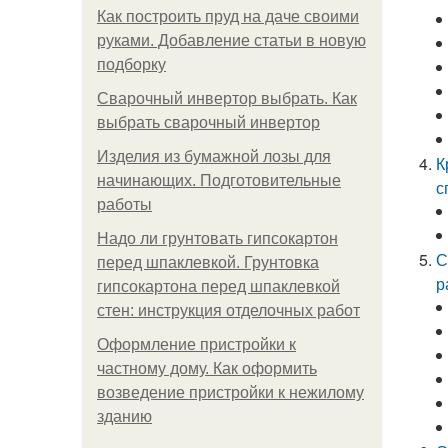
Как построить пруд на даче своими
руками. Добавление статьи в новую
подборку
Сварочный инвертор выбрать. Как
выбрать сварочный инвертор
Изделия из бумажной лозы для
К
начинающих. Подготовительные
с
работы
Надо ли грунтовать гипсокартон
С
перед шпаклевкой. Грунтовка
р
гипсокартона перед шпаклевкой
стен: инструкция отделочных работ
Оформление пристройки к
частному дому. Как оформить
возведение пристройки к нежилому
зданию