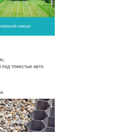
ь;
 под тяжестью авто.
и.