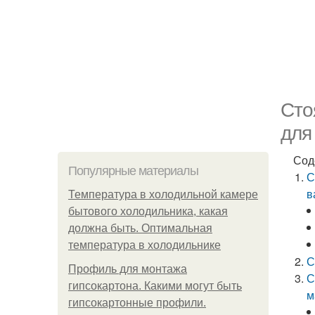
Сто
для
Сод
Популярные материалы
С
в
Температура в холодильной камере
бытового холодильника, какая
должна быть. Оптимальная
температура в холодильнике
С
Профиль для монтажа
С
гипсокартона. Какими могут быть
м
гипсокартонные профили.