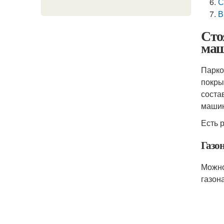
С
В
Сто
маш
Парко
покры
соста
машин
Есть 
Газо
Можно
газон