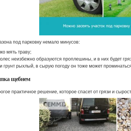
газона под парковку немало минусов:
ко мять траву;
колес неизбежно образуются проплешины, и в них будет гряз
и грунт рыхлый, в сырую погоду он тоже может проминаться
пка щебнем
огое практичное решение, которое спасет от грязи и сырост