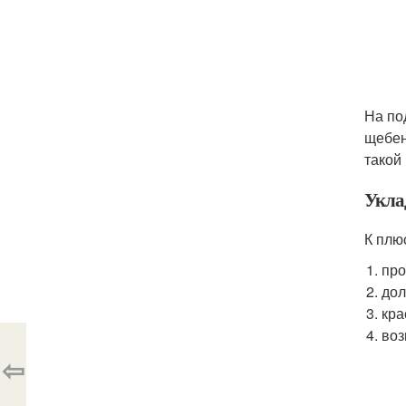
На по
щебен
такой
Укла
К плю
про
дол
кра
воз
⇦