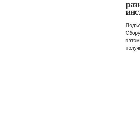
раз
инс
Подъе
Обору
автом
получ