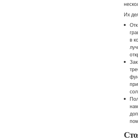
неско
Их дел
Отк
гра
в к
луч
отк
Зак
тре
фун
при
сол
Пол
нам
доп
пом
Сто