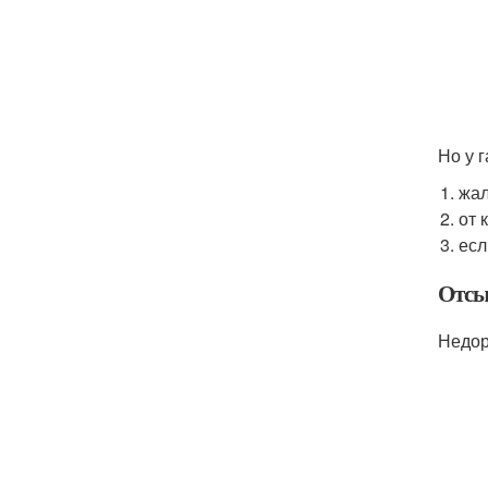
Но у 
жал
от 
есл
Отсы
Недор