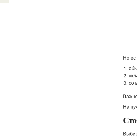
Но ест
обы
укл
со 
Важно
На пу
Сто
Выбир