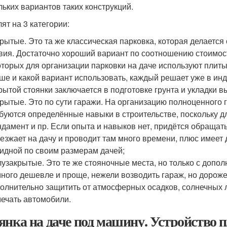
льких вариантов таких конструкций.
ят на 3 категории:
рытые. Это та же классическая парковка, которая делается 
вия. Достаточно хороший вариант по соотношению стоимост
оторых для организации парковки на даче используют плиты,
ше и какой вариант использовать, каждый решает уже в ин
рытой стоянки заключается в подготовке грунта и укладки 
рытые. Это по сути гаражи. На организацию полноценного г
буются определённые навыки в строительстве, поскольку д
дамент и пр. Если опыта и навыков нет, придётся обращатьс
езжает на дачу и проводит там много времени, плюс имеет 
идной по своим размерам дачей;
узакрытые. Это те же стояночные места, но только с допо
ного дешевле и проще, нежели возводить гараж, но дороже
олнительно защитить от атмосферных осадков, солнечных л
ечать автомобили.
янка на даче под машину. Устройство