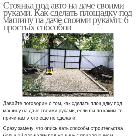
Стоянка под авто на даче своими
Парковка с навесом
Тротуарная плитка
руками. Как сделать площадку под
машину на даче своими руками: 6
простых способов
Места для парковки
Дачная парковка
Давайте поговорим о том, как сделать площадку под
машину на даче своими руками, если вы по каким-то
причинам этого еще не сделали.
Сразу замечу, что описывать способы строительства
большой площадки под машину с привлечением