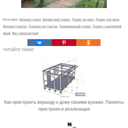
Категории:
Дачный туалет
,
Бюджетный туалет
,
Туалет на даче
,
Туалет для дачи
,
Дачные туалеты
,
Туалеты на участке
,
Традиционный туалет
,
Туалет с выгребной
ямой
,
Ям с биоочисткой
Читайте также
Как пристроить веранду к дому своими руками. Проекты
пристроек и реализация