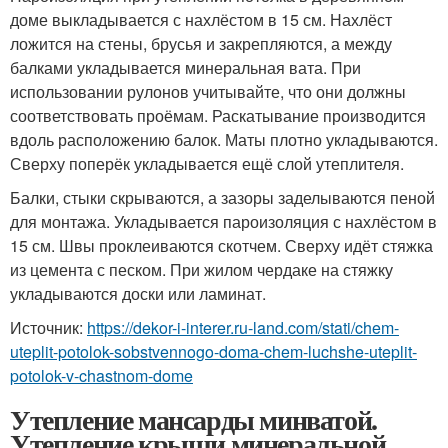
доме выкладывается с нахлёстом в 15 см. Нахлёст
ложится на стены, брусья и закрепляются, а между
балками укладывается минеральная вата. При
использовании рулонов учитывайте, что они должны
соответствовать проёмам. Раскатывание производится
вдоль расположению балок. Маты плотно укладываются.
Сверху поперёк укладывается ещё слой утеплителя.
Балки, стыки скрываются, а зазоры заделываются пеной
для монтажа. Укладывается пароизоляция с нахлёстом в
15 см. Швы проклеиваются скотчем. Сверху идёт стяжка
из цемента с песком. При жилом чердаке на стяжку
укладываются доски или ламинат.
Источник:
https://dekor-i-interer.ru-land.com/stati/chem-
uteplit-potolok-sobstvennogo-doma-chem-luchshe-uteplit-
potolok-v-chastnom-dome
Утепление мансарды минватой.
Утепление крыши минеральной