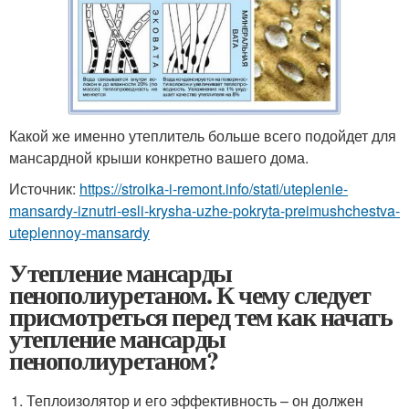
Какой же именно утеплитель больше всего подойдет для
мансардной крыши конкретно вашего дома.
Источник:
https://stroika-i-remont.info/stati/uteplenie-
mansardy-iznutri-esli-krysha-uzhe-pokryta-preimushchestva-
uteplennoy-mansardy
Утепление мансарды
пенополиуретаном. К чему следует
присмотреться перед тем как начать
утепление мансарды
пенополиуретаном?
Теплоизолятор и его эффективность – он должен