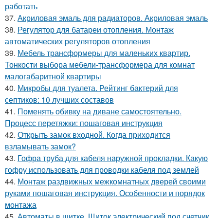
работать
37.
Акриловая эмаль для радиаторов. Акриловая эмаль
38.
Регулятор для батареи отопления. Монтаж
автоматических регуляторов отопления
39.
Мебель трансформеры для маленьких квартир.
Тонкости выбора мебели-трансформера для комнат
малогабаритной квартиры
40.
Микробы для туалета. Рейтинг бактерий для
септиков: 10 лучших составов
41.
Поменять обивку на диване самостоятельно.
Процесс перетяжки: пошаговая инструкция
42.
Открыть замок входной. Когда приходится
взламывать замок?
43.
Гофра труба для кабеля наружной прокладки. Какую
гофру использовать для проводки кабеля под землей
44.
Монтаж раздвижных межкомнатных дверей своими
руками пошаговая инструкция. Особенности и порядок
монтажа
45.
Автоматы в щитке. Щиток электрический под счетчик