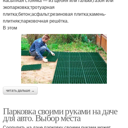
насыпная стоянка — из щебня или гальки;газон или
экопарковка;тротуарная
плитка;бетон;асфальт;резиновая плитка;камень-
плитняк;парковочная решётка.
В этом
читать дальше →
Парковка своими руками на даче
для авто. Выбор места
Соорудить на даче парковку своими руками может