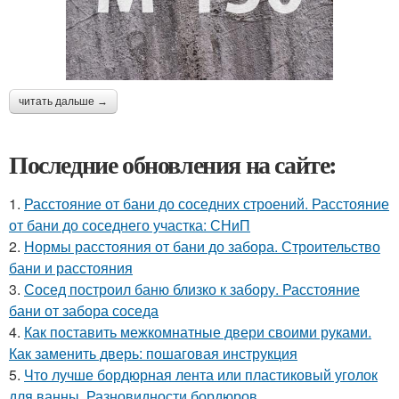
читать дальше →
Последние обновления на сайте:
1.
Расстояние от бани до соседних строений. Расстояние
от бани до соседнего участка: СНиП
2.
Нормы расстояния от бани до забора. Строительство
бани и расстояния
3.
Сосед построил баню близко к забору. Расстояние
бани от забора соседа
4.
Как поставить межкомнатные двери своими руками.
Как заменить дверь: пошаговая инструкция
5.
Что лучше бордюрная лента или пластиковый уголок
для ванны. Разновидности бордюров