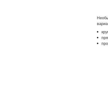
Необы
вариа
кру
пря
про