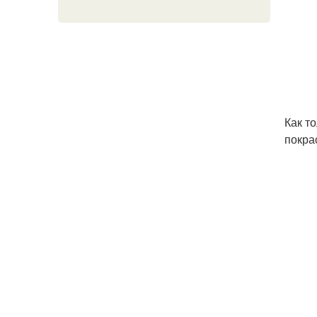
Как т
покра