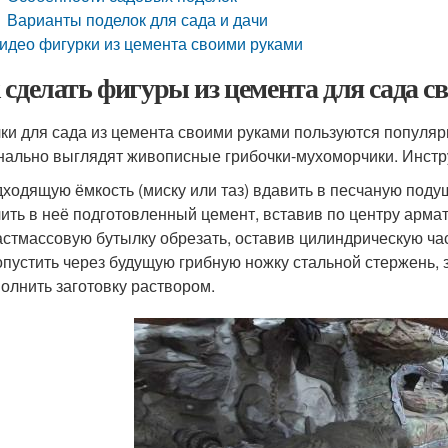
Варианты поделок для сада и дачи
идео фигурки из цемента своими руками
 сделать фигуры из цемента для сада 
ки для сада из цемента своими руками пользуются популя
нально выглядят живописные грибочки-мухоморчики. Инстр
ходящую ёмкость (миску или таз) вдавить в песчаную поду
ить в неё подготовленный цемент, вставив по центру армат
стмассовую бутылку обрезать, оставив цилиндрическую ча
пустить через будущую грибную ножку стальной стержень, 
олнить заготовку раствором.