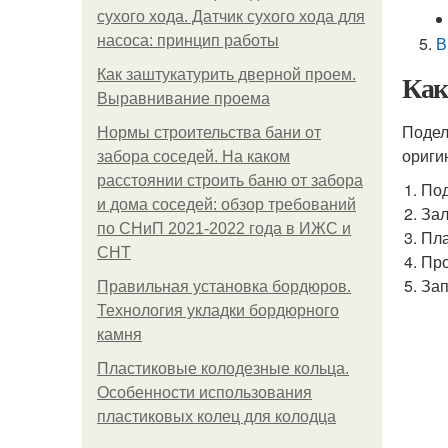
сухого хода. Датчик сухого хода для
насоса: принцип работы
В
Как заштукатурить дверной проем.
Как
Выравнивание проема
Подел
Нормы строительства бани от
ориги
забора соседей. На каком
расстоянии строить баню от забора
Под
и дома соседей: обзор требований
Зал
по СНиП 2021-2022 года в ИЖС и
Пла
СНТ
Про
Зап
Правильная установка бордюров.
Технология укладки бордюрного
камня
Пластиковые колодезные кольца.
Особенности использования
пластиковых колец для колодца