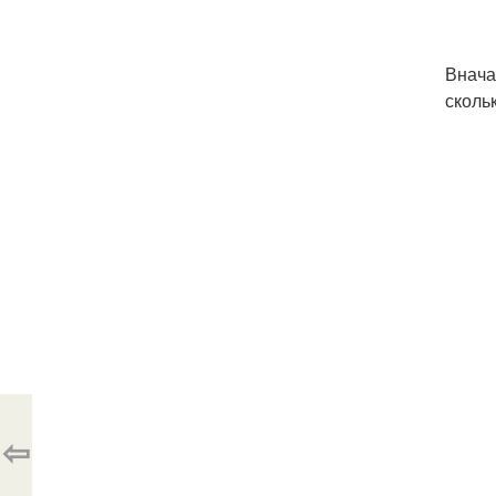
Внача
сколь
⇦