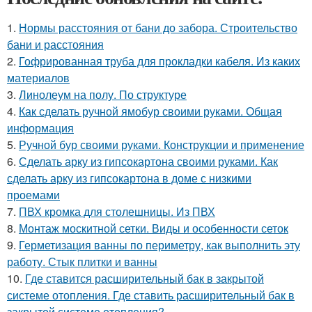
1.
Нормы расстояния от бани до забора. Строительство
бани и расстояния
2.
Гофрированная труба для прокладки кабеля. Из каких
материалов
3.
Линолеум на полу. По структуре
4.
Как сделать ручной ямобур своими руками. Общая
информация
5.
Ручной бур своими руками. Конструкции и применение
6.
Сделать арку из гипсокартона своими руками. Как
сделать арку из гипсокартона в доме с низкими
проемами
7.
ПВХ кромка для столешницы. Из ПВХ
8.
Монтаж москитной сетки. Виды и особенности сеток
9.
Герметизация ванны по периметру, как выполнить эту
работу. Стык плитки и ванны
10.
Где ставится расширительный бак в закрытой
системе отопления. Где ставить расширительный бак в
закрытой системе отопления?