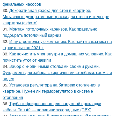
фекальных насосов
30.
Декоративная краска для стен в квартире.
Мозаичные декоративные краски для стен в интерьере
квартиры (с фото)
31.
Монтаж потолочных карнизов. Как правильно
подобрать потолочный карниз
32.
Ищу строительную компанию. Как найти заказчика на
строительство 2021 г.
33.
Как почистить утюг внутри в домашних условиях. Как
почистить утюг от накипи
34.
Забор с кирпичными столбами своими руками.
Фундамент для забора с кирпичными столбами: схемы и
видео
35.
Установка регулятора на батарею отопления в
квартире. Нужен ли терморегулятор в системе
отопления
36.
Труба гофрированная для наружной прокладки
кабеля. Тип #2 — поливинилхлоридные (ПВХ)
37.
Автоматы в щитке. Щиток электрический под счетчик