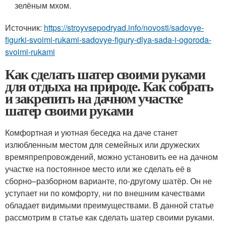
зелёным мхом.
Источник:
https://stroyvsepodryad.info/novosti/sadovye-
figurki-svoimi-rukami-sadovye-figury-dlya-sada-i-ogoroda-
svoimi-rukami
Как сделать шатер своими руками
для отдыха на природе. Как собрать
и закрепить на дачном участке
шатер своими руками
Комфортная и уютная беседка на даче станет
излюбленным местом для семейных или дружеских
времяпрепровождений, можно установить ее на дачном
участке на постоянное место или же сделать её в
сборно–разборном варианте, по-другому шатёр. Он не
уступает ни по комфорту, ни по внешним качествами
обладает видимыми преимуществами. В данной статье
рассмотрим в статье как сделать шатер своими руками.