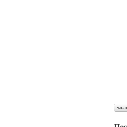
читат
Пос