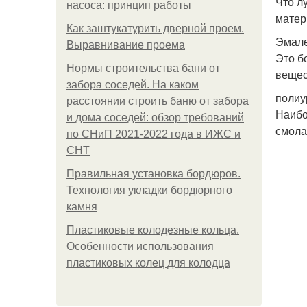
Что л
насоса: принцип работы
матер
Как заштукатурить дверной проем.
Эмале
Выравнивание проема
Это б
Нормы строительства бани от
вещес
забора соседей. На каком
полиу
расстоянии строить баню от забора
Наибо
и дома соседей: обзор требований
смола
по СНиП 2021-2022 года в ИЖС и
СНТ
Правильная установка бордюров.
Технология укладки бордюрного
камня
Пластиковые колодезные кольца.
Особенности использования
пластиковых колец для колодца