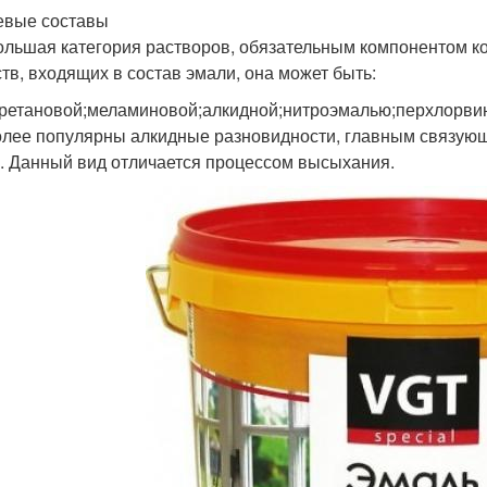
вые составы
ольшая категория растворов, обязательным компонентом ко
тв, входящих в состав эмали, она может быть:
ретановой;меламиновой;алкидной;нитроэмалью;перхлорвини
лее популярны алкидные разновидности, главным связующ
. Данный вид отличается процессом высыхания.