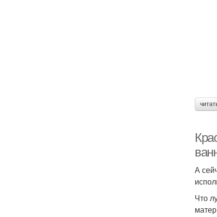
читат
Кра
ван
А сей
испол
Что л
матер