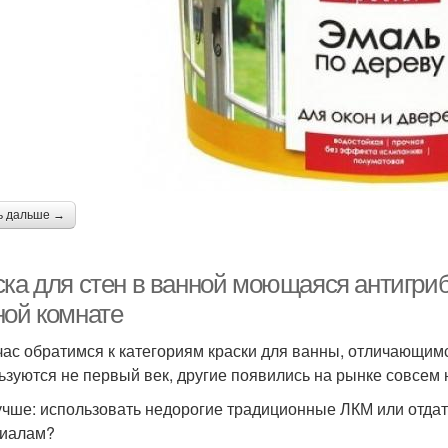
ь дальше →
ска для стен в ванной моющаяся антигриб
ной комнате
час обратимся к категориям краски для ванны, отличающим
ьзуются не первый век, другие появились на рынке совсем 
учше: использовать недорогие традиционные ЛКМ или отда
иалам?