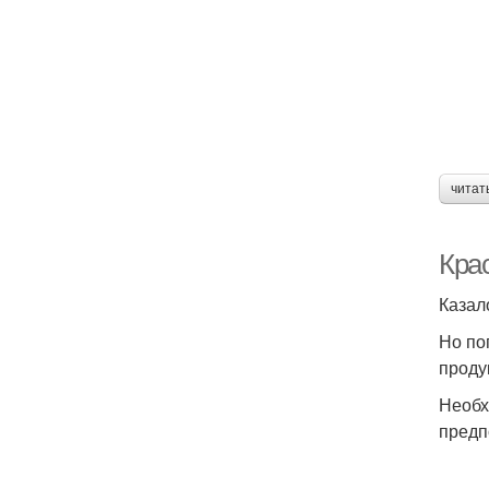
читат
Крас
Казал
Но по
проду
Необх
предп