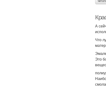
читат
Крас
А сей
испол
Что л
матер
Эмале
Это б
вещес
полиу
Наибо
смола