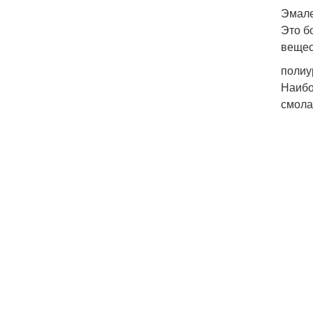
Эмале
Это б
вещес
полиу
Наибо
смола