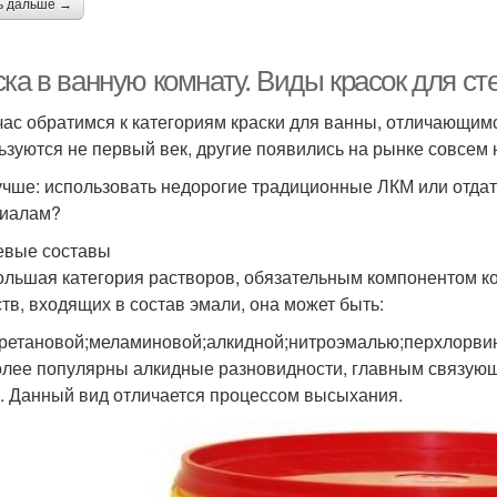
ь дальше →
ка в ванную комнату. Виды красок для ст
час обратимся к категориям краски для ванны, отличающим
ьзуются не первый век, другие появились на рынке совсем 
учше: использовать недорогие традиционные ЛКМ или отда
иалам?
вые составы
ольшая категория растворов, обязательным компонентом ко
тв, входящих в состав эмали, она может быть:
ретановой;меламиновой;алкидной;нитроэмалью;перхлорвини
лее популярны алкидные разновидности, главным связующ
. Данный вид отличается процессом высыхания.