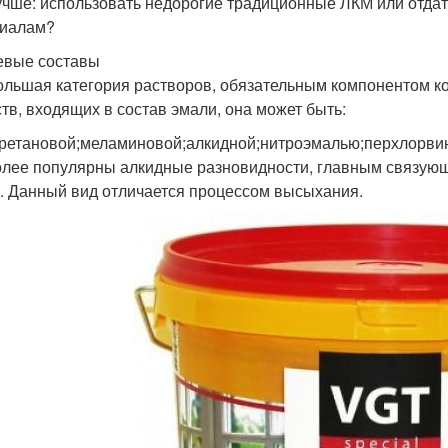
учше: использовать недорогие традиционные ЛКМ или отда
иалам?
вые составы
ольшая категория растворов, обязательным компонентом ко
тв, входящих в состав эмали, она может быть:
ретановой;меламиновой;алкидной;нитроэмалью;перхлорвини
лее популярны алкидные разновидности, главным связующ
. Данный вид отличается процессом высыхания.